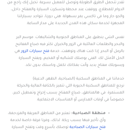
تقدر تتحمل الطرق الطويلة وتوصل للعميل بسرعة. تخيل إنك راجع من
الدوام للمطلاع، ووقفت عند محطة وتسكرت السيارة والمفتاح داخل،
والجو حار وما في تاكسي يمر بسهولة. هني دورنا، نتواجد بسياراتنا
المجهزة لخدمة سكان هذه المدن الجديدة على مدار الساعة.
نفس الشي ينطبق على المناطق الجنوبية والشاليهات. موسم البر
والبحر والطلعات العائلية في الزور والخيران تكثر فيه ضياع المفاتيح
بالرمل أو البحر. إذا كنت هناك وتوهقت، خدمة
فتح سيارات الزور
هي
الحل الأمثل لك. الفني يوصلك للشاليه أو المخيم، ويفتح السيارة
ويسويلك مفتاح يديد وأنت بمكانك تكمل وناستك بدون نكد.
خدماتنا في المناطق السكنية (الصباحية، الظهر، الدعية)
نرجع للمناطق السكنية الحيوية اللي تتميز بالكثافة العالية والحركة
المستمرة. في هالمناطق، ضياع المفتاح يسبب إحراج وتعطيل كبير،
خصوصاً في أوقات المدارس أو المناسبات الاجتماعية.
منطقة الصباحية:
تعتبر من المناطق العريقة والمزدحمة،
وأي تأخير فيها يسبب ربكة. لذلك، وفرنا فرقة خاصة لخدمة
فتح سيارات الصباحية
توصلك بأسرع وقت وتفتح السيارة