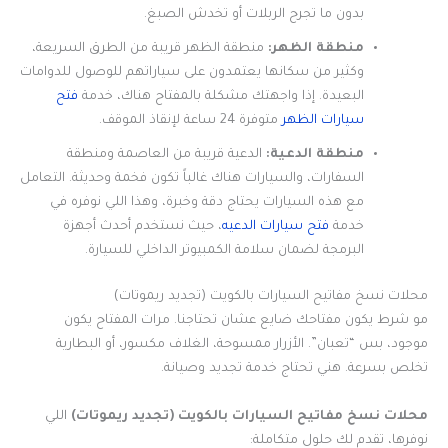
بدون ما تجرح الربلات أو تخدش الصبغ.
منطقة الظهر:
منطقة الظهر قريبة من الطرق السريعة،
وكثير من سكانها يعتمدون على سياراتهم للوصول للدوامات
البعيدة. إذا واجهتك مشكلة بالمفتاح هناك، خدمة
فتح
سيارات الظهر
متوفرة 24 ساعة لإنقاذ الموقف.
منطقة الدعية:
الدعية قريبة من العاصمة ومنطقة
السفارات، والسيارات هناك غالباً تكون فخمة وحديثة. التعامل
مع هذه السيارات يحتاج دقة وخبرة، وهذا اللي نوفره في
خدمة
فتح سيارات الدعيه
، حيث نستخدم أحدث أجهزة
البرمجة لضمان سلامة الكمبيوتر الداخلي للسيارة.
محلات نسخ مفاتيح السيارات بالكويت (تجديد ريموتات)
مو شرط يكون مفتاحك ضايع عشان تحتاجنا. مرات المفتاح يكون
موجود، بس “تعبان”. الأزرار ممسوحة، الغلاف مكسور، أو البطارية
تخلص بسرعة. هني تحتاج خدمة تجديد وصيانة.
محلات نسخ مفاتيح السيارات بالكويت (تجديد ريموتات)
اللي
نوفرها، تقدم لك حلول متكاملة: