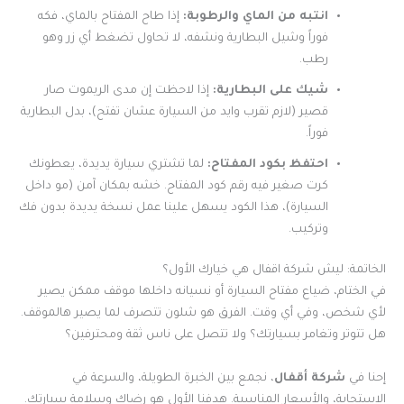
انتبه من الماي والرطوبة:
إذا طاح المفتاح بالماي، فكه
فوراً وشيل البطارية ونشفه، لا تحاول تضغط أي زر وهو
رطب.
شيك على البطارية:
إذا لاحظت إن مدى الريموت صار
قصير (لازم تقرب وايد من السيارة عشان تفتح)، بدل البطارية
فوراً.
احتفظ بكود المفتاح:
لما تشتري سيارة يديدة، يعطونك
كرت صغير فيه رقم كود المفتاح. خشه بمكان آمن (مو داخل
السيارة)، هذا الكود يسهل علينا عمل نسخة يديدة بدون فك
وتركيب.
الخاتمة: ليش شركة اقفال هي خيارك الأول؟
في الختام، ضياع مفتاح السيارة أو نسيانه داخلها موقف ممكن يصير
لأي شخص، وفي أي وقت. الفرق هو شلون تتصرف لما يصير هالموقف.
هل تتوتر وتغامر بسيارتك؟ ولا تتصل على ناس ثقة ومحترفين؟
إحنا في
شركة أقفال
، نجمع بين الخبرة الطويلة، والسرعة في
الاستجابة، والأسعار المناسبة. هدفنا الأول هو رضاك وسلامة سيارتك.