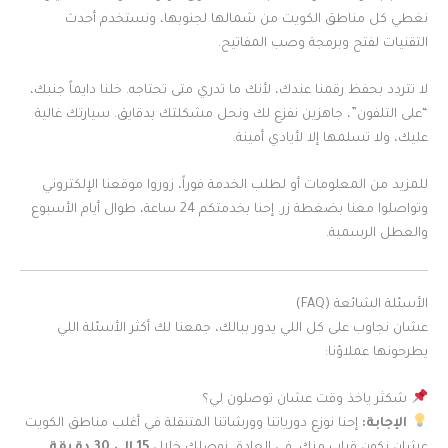
نغطي كل مناطق الكويت من شمالها لجنوبها، ونستخدم أحدث
التقنيات لفتح وبرمجة وصب المفاتيح.
لا تتردد بحفظ رقمنا عندك، لأنك ما تدري متى تحتاجه. خلنا دايماً جنبك،
“على التلفون”، جاهزين نفزع لك ونحل مشكلتك بدقايق. سيارتك غالية
عليك، ولا تسلمها إلا لأيادي أمينة.
للمزيد من المعلومات أو لطلب الخدمة فوراً، زوروا موقعنا الإلكتروني
وتواصلوا معنا بضغطة زر. إحنا بخدمتكم 24 ساعة، طوال أيام الأسبوع
والعطل الرسمية.
الأسئلة الشائعة (FAQ)
عشان نجاوب على كل اللي يدور ببالك، جمعنا لك أكثر الأسئلة اللي
يطرحونها عملاؤنا:
شكثر ياخذ وقت عشان توصلون لي؟
الإجابة:
إحنا نوزع دورياتنا وورشاتنا المتنقلة في أغلب مناطق الكويت
عشان نكون قراب منك. في العادة، نوصلك خلال
15 إلى 30 دقيقة
،