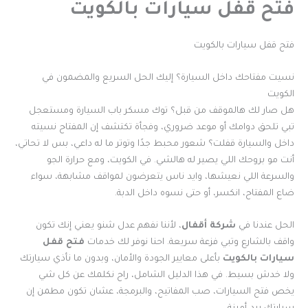
فتح قفل سيارات بالكويت
فتح قفل سيارات بالكويت
نسيت مفتاحك داخل السيارة؟ إليك الحل السريع والمضمون في
الكويت
هل صار لك هالموقف من قبل؟ توك مسكر باب السيارة ومستعجل
تبي تلحق دوامك أو موعد ضروري، وفجأة تكتشف إن المفتاح نسيته
داخل والسيارة قفلت؟ شعور محبط جدًا وتوتر ما له داعي، بس لا تحاتي،
أنت مو بروحك اللي يصير له هالشي. في الكويت، ومع حرارة الجو
والسرعة اللي نعيشها، وايد ناس يتعرضون لمواقف مشابهة، سواء
ضاع المفتاح، انكسر، أو حتى نسوه داخل الدبة.
الحل عندنا في
شركة أقفال
، لأننا نفهم عدل شنو يعني إنك تكون
واقف بالشارع وتبي فزعة سريعة. احنا نوفر لك خدمات
فتح قفل
سيارات بالكويت
بأعلى معايير الجودة والأمان، وبدون ما نأذي سيارتك
ولا خدش بسيط. في هذا الدليل الشامل، راح نكلمك عن كل شي
يخص فتح السيارات، صب المفاتيح، والبرمجة، عشان تكون مطمن إن