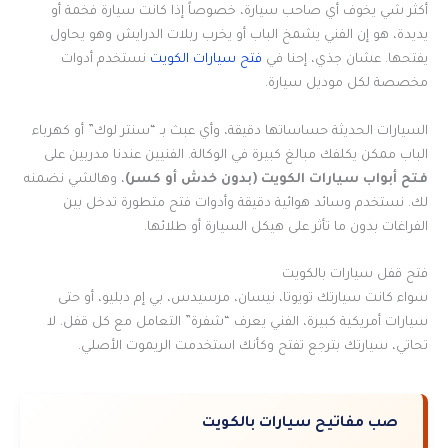
أكثر شي يخوف أي صاحب سيارة، خصوصاً إذا كانت سيارة فخمة أو
يديدة، هو إن الفني يشمخ الباب أو يخرب ربلات الدرايش وهو يحاول
يفتحها. عشان جذي، إحنا في
فتح سيارات الكويت
نستخدم أدوات
مخصصة لكل موديل سيارة.
السيارات الحديثة حساساتها دقيقة، وأي عبث بـ “سنتر لوك” أو كهرباء
الباب ممكن يكلفك مبالغ كبيرة في الوكالة. الفنيين عندنا مدربين على
فتح أبواب سيارات الكويت (بدون خدش أو كسر)
، وهالشي نضمنه
لك. نستخدم وسائد هوائية دقيقة وأدوات فتح متطورة تدخل بين
الفراغات بدون ما تأثر على هيكل السيارة أو طلائها.
فتح قفل سيارات بالكويت
سواء كانت سيارتك تويوتا، نيسان، مرسيدس، بي إم دبليو، أو حتى
سيارات أمريكية كبيرة، الفني يعرف “شفرة” التعامل مع كل قفل. لا
تحاتي، سيارتك بترجع تفتح وكأنك استخدمت الريموت الأصلي.
صب مفاتيح سيارات بالكويت