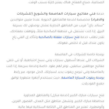
الصناعية، ضياع المفتاح هناك يعتبر كارثة بسبب الوقت.
خدمة
فني مفاتيح سيارات العاصمة والشويخ (للشركات
والافراد)
مخصصة لخدمة هالمناطق الحيوية. عندنا فنيين متواجدين
“ستاند باي” قريب من المناطق التجارية عشان يوصلون لك بسرعة
البرق. إذا كنت تشتغل في منطقة الصالحية مثلاً، وتوهقت بمفتاحك،
تقدر تطلب خدمة
فتح سيارات مقفلة بالصالحية
وتتأكد إن الفني راح
يكون عندك قبل لا تخلص قهوتك.
برمجة خاصة للشركات في العاصمة
الشركات اللي عندها أسطول سيارات وتبي نسخ احتياطية، أو تبي تلغي
مفاتيح موظفين سابقين، نوفر لهم عقود خاصة وخدمة سريعة. إذا كنت
بالعاصمة وتبي تبرمج ريموت يديد لسيارتك، الحل موجود عبر رابط
برمجة ريموت السيارة العاصمة
، حيث نستخدم أجهزة متطورة توافق
جميع الموديلات.
فتح سيارات مبارك الكبير (خدمة منازل) والمناطق المجاورة
محافظة مبارك الكبير، وتشمل مناطق مثل العدان، القصور، القرين،
وأبوفطيرة، تعتبر من المناطق اللي الكثافة السكانية فيها عالية.