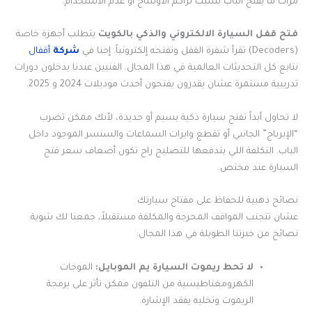
مرات ما يفتح الباب بسبب تراكم الأوساخ أو عدم الاستخدام.
فتح قفل السيارة الالكتروني والذكي بالكويت
يتطلب أجهزة خاصة
(Decoders) تقرأ شفرة القفل وتفتحه إلكترونياً. إحنا في
شركة
أقفال
نتابع كل التحديثات العالمية في هذا المجال. الفنيين عندنا يدخلون دورات
تدريبية مستمرة عشان يقدرون يفتحون أحدث موديلات 2024 و 2025.
لا تحاول أبداً تفتح سيارة ذكية بسيم أو حديدة، لأنك ممكن تضرب
“الإيرباج” الجانبي أو تقطع وايرات السماعات والسنسر الموجود داخل
الباب. التكلفة اللي بتدفعها للتصليح راح تكون أضعاف سعر فتح
السيارة عند مختص.
نصائح ذهبية للحفاظ على مفتاح سيارتك
عشان تتجنب المواقف المحرجة والمكلفة مستقبلاً، جمعنا لك شوية
نصائح من خبرتنا الطويلة في هذا المجال:
لا تحط ريموت السيارة يم الموبايل:
الموجات
الكهرومغناطيسية من التلفون ممكن تأثر على برمجة
الريموت وتخليه يفقد الإشارة.