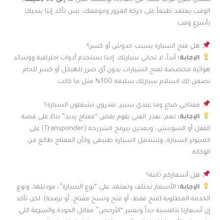
الوقت يعتمد طبعاً على حركة المرور وموقعك، بس تأكد إننا بنجيك
بأسرع وقت.
هل فتح السيارة يسبب خدوش أو كسر؟
الإجابة:
أبداً، لا تحاتي سيارتك. إحنا نستخدم أدوات احترافية ووسائد
هوائية مخصصة لفتح السيارات بدون أي ضرر للهيكل أو كسر للجام.
نضمن لك استلام سيارتك سليمة 100% مثل ما كانت.
مفتاحي ضاع وما عندي سبير، تقدرون تشغلون السيارة؟
الإجابة:
نعم، نقدر. الفني يقوم بقص “مفتاح يديد” بناءً على قصة
القفل أو السويتش، وبعدين يبرمج الشريحة (Transponder) على
كمبيوتر السيارة، وتشتغل السيارة طبيعي وكأن المفتاح طالع من
الوكالة.
هل أسعاركم ثابتة؟
الإجابة:
الأسعار تختلف وتعتمد على “نوع السيارة”، موديلها، ونوع
الخدمة المطلوبة (فتح فقط، أو فتح ونسخ مفتاح، أو برمجة). لكن تأكد
إن أسعارنا تنافسية جداً وتعتبر “الأرخص” مقابل الجودة والسرعة اللي