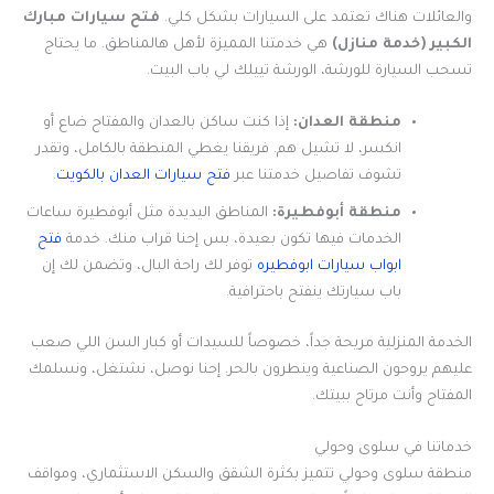
والعائلات هناك تعتمد على السيارات بشكل كلي.
فتح سيارات مبارك
الكبير (خدمة منازل)
هي خدمتنا المميزة لأهل هالمناطق. ما يحتاج
تسحب السيارة للورشة، الورشة تييلك لي باب البيت.
منطقة العدان:
إذا كنت ساكن بالعدان والمفتاح ضاع أو
انكسر، لا تشيل هم. فريقنا يغطي المنطقة بالكامل، وتقدر
تشوف تفاصيل خدمتنا عبر
فتح سيارات العدان بالكويت
.
منطقة أبوفطيرة:
المناطق اليديدة مثل أبوفطيرة ساعات
الخدمات فيها تكون بعيدة، بس إحنا قراب منك. خدمة
فتح
ابواب سيارات ابوفطيره
توفر لك راحة البال، وتضمن لك إن
باب سيارتك ينفتح باحترافية.
الخدمة المنزلية مريحة جداً، خصوصاً للسيدات أو كبار السن اللي صعب
عليهم يروحون الصناعية وينطرون بالحر. إحنا نوصل، نشتغل، ونسلمك
المفتاح وأنت مرتاح ببيتك.
خدماتنا في سلوى وحولي
منطقة سلوى وحولي تتميز بكثرة الشقق والسكن الاستثماري، ومواقف