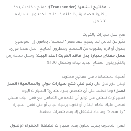
مفاتيح الشفرة (Transponder):
مفتاح داخله شريحة
إلكترونية صغيرة، إذا ما تعرف عليها الكمبيوتر السيارة ما
تشتغل.
فتح قفل سيارات بالكويت
كثير من الناس لما يضيع مفتاحهم “البصمة”، يخافون إن الموضوع
يطول أو لازم يطلبونه من المصنع وينطرون أسابيع. الحل عندنا فوري،
عمل مفتاح سيارة بدل فاقد الكويت (عند البيت)
وخلال ساعة زمن
بالكثير يكون المفتاح اليديد بيدك وشغال 100%.
أهمية الاستعانة بـ فني مفاتيح محترف
ليش لازم تدق على
رقم فني فتح سيارات حولي والسالمية (اتصل
نصل)
وما تعتمد على أي شخص يمر بالشارع؟ السيارات اليوم
كمبيوترات تمشي على تواير. أي غلطة في التعامل مع قفل الباب ممكن
تفصل عليك نظام الإنذار، أو تخرب برمجة الجام، أو حتى تقفل السيارة
“Security” وما عاد تشتغل إلا بفك شفرات معقدة.
الفني المحترف يعرف شلون يفتح
سيارات مغلقة الجهراء (وصول