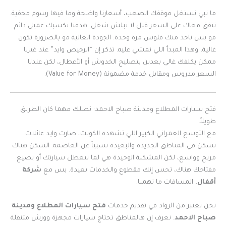
ما نبي نستغل موقفك الصعب، أسعارنا واضحة وما فيها رسوم مخفية.
نتفق معاك على السعر قبل لا نبلش شغل. هدفنا نكسبك عميل دائم
مو بس ناخذ منك فلوس مرة وحدة. الجودة العالية مو بالضرورة تكون
غالية، وهذا المبدأ اللي نمشي عليه. تذكر إن “الرخيص وايد” عند غيرنا
ممكن يكلفك غالي بعدين بتصليح الخدوش أو الأعطال، لكن عندنا
السعر مدروس ومقابل خدمة مضمونة (Value for Money).
فتح سيارات المطلاع ومدينة صباح الاحمد: نصلك مهما كان الطريق
طويلاً
مع التوسع العمراني الكبير اللي تشهده الكويت، صارت وايد عائلات
تسكن في المناطق الجديدة والبعيدة نسبياً عن العاصمة. السكن هناك
مريح وواسع، لكن المشكلة الوحيدة هي لما تتعطل سيارتك أو يضيع
مفتاحك هناك، تحس إنك مقطوع والخدمات بعيدة. بس مع
شركة
أقفال
، المسافات ما تهمنا.
نحن نعتبر من الرواد في تقديم خدمات
فتح سيارات المطلاع ومدينة
صباح الاحمد
. نعرف إن هالمناطق تحتاج سيارات مجهزة وورش متنقلة