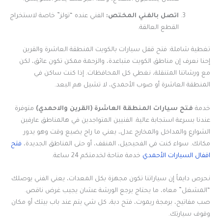
اتصل بالفني المختص:
الفني عنده “تولز” خاصة لاستخراج
القطع العالقة.
تغطية شاملة: فتح قفل سيارات بالكويت المنطقة العاشرة والقرين
إحنا نعرف إن مناطق الكويت متباعدة، والزحمة ممكن تكون عائق، لكن
مع ورشاتنا المتنقلة، نغطي كل المحافظات. إذا كنت ساكن في
المنطقة العاشرة أو صوب الأحمدي، لا تشيل هم البعد.
خدمة
فتح سيارات المنطقة العاشرة (القرين والاحمدي)
متوفرة
عندنا بسرعة استجابة عالية. الفنيين المتواجدين في هالمناطق عارفين
الشوارع والمداخل والمخارج عدل، يعني ما راح يضيع وقت وهو يدور
مكانك. سواء كنت في الفحيحيل، المنقف، أو حتى المناطق الجديدة،
فتح
اقفال السيارات الأحمدي
خدمة متاحة لخدمتكم 24 ساعة.
نحرص دايماً إن سياراتنا تكون مجهزة بكل المعدات، يعني الفني يوصلك
“المشغل” معاه، ما يحتاج يرجع الورشة عشان يجيب غرض ناقص.
صب مفاتيح، برمجة ريموت، فتح دبة، كل شي يتم عند باب بيتك أو مكان
وقوف سيارتك.