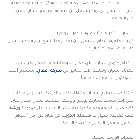
تتميز بالعملية، لكن مفاتيحها الذكية (Smart Key) تحتاج برمجة دقيقة
للترددات عشان الريموت يشتغل من مسافة بعيدة والسيارة تتعرف
على البصمة.
السيارات الأمريكية (شيفروليه، فورد، دودج):
كثير منها فيها نظام التشغيل عن بعد، وهذا يحتاج برمجة خاصة عشان
ما تتعارض مع نظام الإنذار.
لا تغامر وتودي سيارتك لأي مكان، البرمجة الغلط ممكن تخرب عليك
كهرباء السيارة وتكلفك آلاف الدنانير. في
شركة
أقفال
، نستخدم أحدث
السوفتويرات المعتمدة عالمياً.
ورشة صب مفاتيح سيارات متنقلة الكويت: الورشة تجيك وين ما كنت
فكرة إنك تسحب سيارتك بونش وتوديها الصناعية عشان مفتاح ضايع،
فكرة صارت قديمة ومكلفة ومتعبة. ليش التعب والحل موجود؟
ورشة
صب مفاتيح سيارات متنقلة الكويت
هي عبارة عن “فان” مجهز
بالكامل فيه كل المكاين والأجهزة اللازمة.
مميزات الورشة المتنقلة: