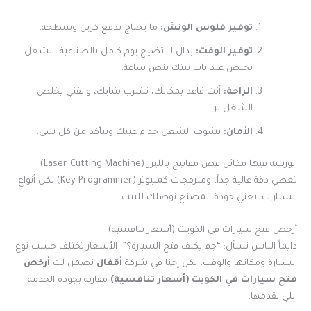
توفير فلوس الونش:
ما يحتاج تدفع كرين وسطحة.
توفير الوقت:
بدال لا تضيع يوم كامل بالصناعية، الشغل
يخلص عند باب بيتك بنص ساعة.
الراحة:
أنت قاعد بمكانك، تشرب شايك، والفني يخلص
الشغل برا.
الأمان:
تشوف الشغل جدام عينك وتتأكد من كل شي.
الورشة فيها مكائن قص مفاتيح بالليزر (Laser Cutting Machine)
تعطي دقة عالية جداً، ومبرمجات كمبيوتر (Key Programmer) لكل أنواع
السيارات. يعني جودة المصنع توصلك للبيت.
أرخص فتح سيارات في الكويت (أسعار تنافسية)
دايماً الناس تسأل: “جم يكلف فتح السيارة؟”. الأسعار تختلف حسب نوع
السيارة ومكانها والوقت، لكن إحنا في شركة
أقفال
نضمن لك
أرخص
فتح سيارات في الكويت (أسعار تنافسية)
مقارنة بجودة الخدمة
اللي نقدمها.