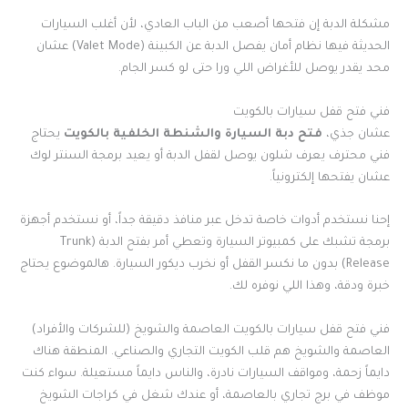
مشكلة الدبة إن فتحها أصعب من الباب العادي، لأن أغلب السيارات
الحديثة فيها نظام أمان يفصل الدبة عن الكبينة (Valet Mode) عشان
محد يقدر يوصل للأغراض اللي ورا حتى لو كسر الجام.
فني فتح قفل سيارات بالكويت
عشان جذي،
فتح دبة السيارة والشنطة الخلفية بالكويت
يحتاج
فني محترف يعرف شلون يوصل لقفل الدبة أو يعيد برمجة السنتر لوك
عشان يفتحها إلكترونياً.
إحنا نستخدم أدوات خاصة تدخل عبر منافذ دقيقة جداً، أو نستخدم أجهزة
برمجة تشبك على كمبيوتر السيارة وتعطي أمر بفتح الدبة (Trunk
Release) بدون ما نكسر القفل أو نخرب ديكور السيارة. هالموضوع يحتاج
خبرة ودقة، وهذا اللي نوفره لك.
فني فتح قفل سيارات بالكويت العاصمة والشويخ (للشركات والأفراد)
العاصمة والشويخ هم قلب الكويت التجاري والصناعي. المنطقة هناك
دايماً زحمة، ومواقف السيارات نادرة، والناس دايماً مستعيلة. سواء كنت
موظف في برج تجاري بالعاصمة، أو عندك شغل في كراجات الشويخ