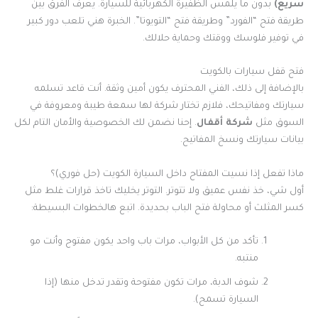
سريع)
بدون ما يلمس الظفيرة الكهربائية للسيارة. يعرف الفرق بين
طريقة فتح “الفورد” وطريقة فتح “التويوتا”. الخبرة هني تلعب دور كبير
في توفير فلوسك ووقتك وحماية حلالك.
فتح قفل سيارات بالكويت
بالإضافة إلى ذلك، الفني المحترف يكون أمين وثقة. أنت قاعد تسلمه
سيارتك ومفاتيحك، فلازم تختار شركة لها سمعة طيبة ومعروفة في
السوق مثل
شركة
أقفال
. إحنا نضمن لك الخصوصية والأمان التام لكل
بيانات سيارتك ونسخ المفاتيح.
ماذا تفعل إذا نسيت المفتاح داخل السيارة الكويت (حل فوري)؟
أول شي، خذ نفس عميق ولا تتوتر. التوتر يخليك تاخذ قرارات غلط مثل
كسر المثلث أو محاولة فتح الباب بحديدة. اتبع هالخطوات البسيطة:
تأكد من كل الأبواب، مرات باب واحد يكون مفتوح وأنت مو
منتبه.
شوف الدبة، مرات تكون مفتوحة وتقدر تدخل منها (إذا
السيارة تسمح).