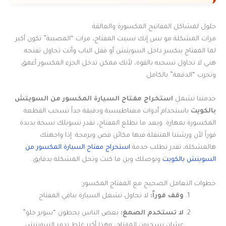
حلول لمشاكل المفاتيح المكسورة والعالقة
مرات المشكلة مو بس إنك نسيت المفتاح، مرات “المصيبة” تكون أكبر
لما المفتاح ينكسر داخل السويتش أو قفل الباب وأنت تحاول تفتحه.
هني لا تحاول تسحبه بالقوة، لأنك ممكن تدخل الجزء المكسور أعمق
وتخرب “الدقمة” بالكامل.
خدمتنا تشمل
استخراج مفتاح السيارة المكسور من السويتش
بالكويت
باستخدام أدوات مغناطيسية ودقيقة جداً تسحب القطعة
المكسورة بمهارة. وبعد ما نطلع المفتاح، نقدر نسويلك نسخة يديدة
فوراً لأن ورشتنا المتنقلة فيها مكائن قص وبرمجة. إذا واجهتك
هالمشكلة، تقدر تطلب خدمة
استخراج مفتاح السيارة المكسور من
السويتش بالكويت
ونوصلك وين ما كنت وتحل المشكلة بدقايق.
خطوات التعامل الصحيح مع المفتاح المكسور:
وقف فوراً:
لا تحاول تشغل السيارة بباقي المفتاح.
لا تستخدم الصمغ:
بعض الناس يحطون “سوبر جلو”
عشان يسحبون المفتاح، وهذا أكبر غلط يدمر السويتش.