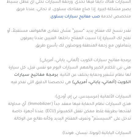
السيارات هناك دايماً فيها تحدي. وزحمة السيارات تخلي أي عطل بسيط
يصير مشكلة كبيرة. إذا ضاع مفتاحك بسلوى، لا تحاتي، عندنا فريق
متخصص لخدمة
صب مفاتيح سيارات بسلوى
.
نقدر ننسخ لك مفتاح يديد “سبير” عشان تتفادى هالمواقف مستقبلاً، أو
نفتح لك السيارة إذا نسيت المفتاح داخلها. الفنيين عندنا يعرفون
يتعاملون مع زحمة المنطقة ويوصلون لك بأسرع طريق.
برمجة مفاتيح سيارات الكويت (ألماني، ياباني، أمريكي)
هني نيي للكلام الكبير والمهم. السيارات اليوم مو نفس قبل، كل سيارة
لها نظام تشفير وحماية يختلف عن الثانية.
برمجة مفاتيح سيارات
الكويت (ألماني، ياباني، أمريكي)
هي تخصصنا الدقيق اللي نفخر فيه.
السيارات الألمانية (مرسيدس، بي إم، أودي):
هذي السيارات نظام الحماية فيها معقد جداً (Immobilizer). أي محاولة
لفتحها بطريقة غلط ممكن تقفل الكمبيوتر (ECU). عندنا أجهزة خاصة
تدخل على “السيستم” وتعرف المفتاح اليديد وكأنه طالع من الوكالة.
السيارات اليابانية (تويوتا، نيسان، هوندا):