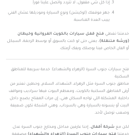
إذا كل شي مقفول، لا تتردد واتصل علينا فوراً.
جهز موقعك (لوكيشن) ونوع السيارة وموديلها عشان الفني
يييب العدة المناسبة.
خدمتنا تغطي
فتح قفل سيارات بالكويت
الفروانية وخيطان
(ورشة متنقلة)
، يعني حتى لو كنت بالسوق أو بوسط الزحمة، السيكل
أو الفان الخاص فينا يوصلك ويفك أزمتك.
فتح سيارات جنوب السرة (الزهراء والشهداء): خدمة سريعة للمناطق
السكنية
مناطق جنوب السرة مثل الزهراء، الشهداء، السلام، وحطين تعتبر من
أرقى المناطق السكنية بالكويت، ومعظم البيوت فيها سراديب ومواقف
داخلية. المشكلة اللي تواجه السكان هني، إن مرات المفتاح يضيع داخل
البيت أو ينسونه بالسيارة وهي بالسرداب، وهني الشبكة تكون ضعيفة
وصعب توصل لأحد.
لكن مع
شركة أقفال
، إحنا عارفين مداخل ومخارج جنوب السرة عدل.
خدمتنا
فتح سيارات جنوب السرة (الزهراء والشهداء)
مصممة