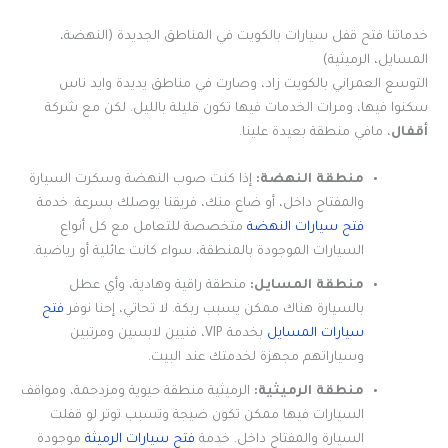
خدماتنا فتح قفل سيارات بالكويت في المناطق الجديدة (النهضة،
المسايل، الرميثية)
التوسع العمراني بالكويت زاد، وصارت في مناطق يديدة وايد ناس
سكنوا فيها، ومرات الخدمات فيها تكون قليلة بالليل. لكن مع شركة
أقفال
، مافي منطقة بعيدة علينا.
منطقة النهضة:
إذا كنت صوب النهضة وسكرت السيارة
والمفتاح داخل، أو ضاع منك، فريقنا يوصلك بسرعة. خدمة
فتح سيارات النهضة
متخصصة للتعامل مع كل أنواع
السيارات الموجودة بالمنطقة، سواء كانت عائلية أو رياضية.
منطقة المسايل:
منطقة راقية وهادية، وأي عطل
بالسيارة هناك ممكن يسبب ربكة. لا تحاتي، إحنا نوفر
فتح
سيارات المسايل
بخدمة VIP، فنيين لابسين ومرتبين
وسياراتهم مجهزة لخدمتك عند البيت.
منطقة الرميثية:
الرميثية منطقة حيوية ومزدحمة، ومواقف
السيارات فيها ممكن تكون ضيجة وتسبب توتر لو قفلت
السيارة والمفتاح داخل. خدمة
فتح سيارات الرميثة
موجودة