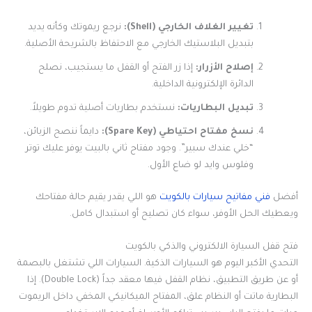
تغيير الغلاف الخارجي (Shell):
نرجع ريموتك وكأنه يديد
بتبديل البلاستيك الخارجي مع الاحتفاظ بالشريحة الأصلية.
إصلاح الأزرار:
إذا زر الفتح أو القفل ما يستجيب، نصلح
الدائرة الإلكترونية الداخلية.
تبديل البطاريات:
نستخدم بطاريات أصلية تدوم طويلاً.
نسخ مفتاح احتياطي (Spare Key):
دايماً ننصح الزبائن،
“خلي عندك سبير”. وجود مفتاح ثاني بالبيت يوفر عليك توتر
وفلوس وايد لو ضاع الأول.
أفضل
فني مفاتيح سيارات بالكويت
هو اللي يقدر يقيم حالة مفتاحك
ويعطيك الحل الأوفر، سواء كان تصليح أو استبدال كامل.
فتح قفل السيارة الالكتروني والذكي بالكويت
التحدي الأكبر اليوم هو السيارات الذكية. السيارات اللي تشتغل بالبصمة
أو عن طريق التطبيق، نظام القفل فيها معقد جداً (Double Lock). إذا
البطارية ماتت أو النظام علق، المفتاح الميكانيكي المخفي داخل الريموت