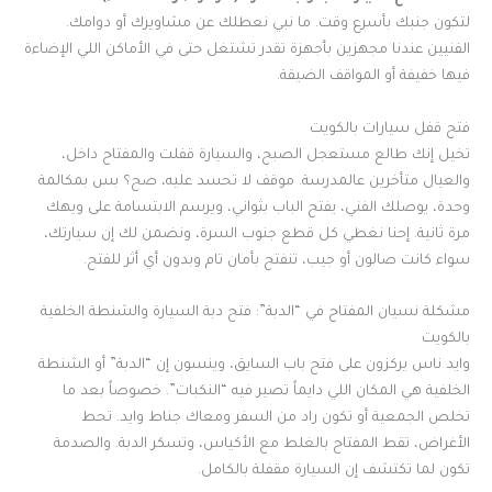
لتكون جنبك بأسرع وقت. ما نبي نعطلك عن مشاويرك أو دوامك.
الفنيين عندنا مجهزين بأجهزة تقدر تشتغل حتى في الأماكن اللي الإضاءة
فيها خفيفة أو المواقف الضيقة.
فتح قفل سيارات بالكويت
تخيل إنك طالع مستعجل الصبح، والسيارة قفلت والمفتاح داخل،
والعيال متأخرين عالمدرسة. موقف لا تحسد عليه، صح؟ بس بمكالمة
وحدة، يوصلك الفني، يفتح الباب بثواني، ويرسم الابتسامة على ويهك
مرة ثانية. إحنا نغطي كل قطع جنوب السرة، ونضمن لك إن سيارتك،
سواء كانت صالون أو جيب، تنفتح بأمان تام وبدون أي أثر للفتح.
مشكلة نسيان المفتاح في “الدبة”: فتح دبة السيارة والشنطة الخلفية
بالكويت
وايد ناس يركزون على فتح باب السايق، وينسون إن “الدبة” أو الشنطة
الخلفية هي المكان اللي دايماً تصير فيه “النكبات”. خصوصاً بعد ما
تخلص الجمعية أو تكون راد من السفر ومعاك جناط وايد. تحط
الأغراض، تقط المفتاح بالغلط مع الأكياس، وتسكر الدبة. والصدمة
تكون لما تكتشف إن السيارة مقفلة بالكامل.