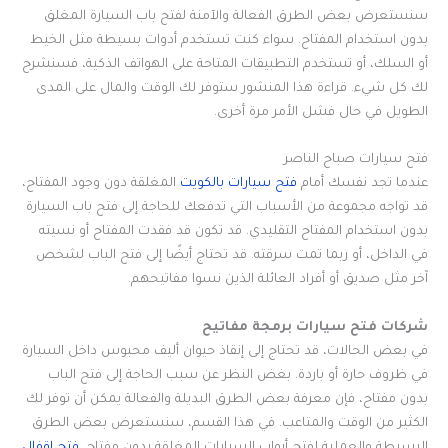
سنستعرض بعض الطرق الفعالة والآمنة لفتح باب السيارة المغلق
بدون استخدام المفتاح. سواء كنت تستخدم أدوات بسيطة مثل الخيط
أو السلك، أو تستخدم التطبيقات المتاحة على الهواتف الذكية، فسنشرح
لك كل شيء. قراءة هذا المنشور ستوفر لك الوقت والمال على المدى
الطويل في حال فشل الأمر مرة أخرى.
فتح سيارات صباح الناصر
عندما تجد نفسك أمام
فتح سيارات بالكويت
المغلقة دون وجود المفتاح،
قد تواجه مجموعة من الأسباب التي تدفعك للحاجة إلى فتح باب السيارة
بدون استخدام المفتاح التقليدي. قد تكون قد فقدت المفتاح أو نسيته
في الداخل، أو ربما تمت سرقته. قد تحتاج أيضًا إلى فتح الباب لشخص
آخر مثل صديق أو أفراد العائلة الذين نسوا مفاتيحهم.
شركات فتح سيارات برمجة مفاتيح
في بعض الحالات، قد تحتاج إلى إنقاذ حيوان أليف محبوس داخل السيارة
في ظروف حارة أو باردة. بغض النظر عن سبب الحاجة إلى فتح الباب
بدون مفتاح، فإن معرفة بعض الطرق البديلة والفعالة يمكن أن توفر لك
الكثير من الوقت والمتاعب. في هذا القسم، سنستعرض بعض الطرق
البسيطة والعملية لفتح أبواب السيارات المغلقة بدون مفتاح.
فتح اقفال