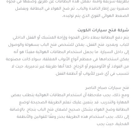
بطريقة سريعة وآمنة. تعمل هذه البطاقات عن طريق وضعها في فجوة
صغيرة بين إطار النافذة والباب، ثم ضخ الهواء في البطاقة. وبفضل
الضغط الهوائي القوي الذي يتم توليده،
شركة فتح سيارات الكويت
يتم دفع البطاقة ببطء داخل الفجوة وإزاحة المشبك أو القفل الداخلي
للباب. وبمجرد فتح القفل، يمكن للشخص فتح الباب بسهولة والوصول
إلى داخل السيارة. ما يجعل استخدام البطاقات الهوائية مفيدًا هو أنه
يمكن استخدامها في معظم أنواع الأبواب المغلقة، سواء كانت مصنوعة
من الفولاذ أو الألومنيوم أو الزجاج. كما أنها طريقة غير تدميرية، حيث لا
تتسبب في أي ضرر للأبواب أو أنظمة القفل.
فتح سيارات صباح الناصر
ومع ذلك، يجب ملاحظة أن استخدام البطاقات الهوائية يتطلب بعض
المهارة والتدريب. قد يتعين عليك تعلم الطريقة الصحيحة لوضع
البطاقة وضخ الهواء بشكل صحيح لضمان فتح الباب بنجاح. بالإضافة
إلى ذلك، يجب استخدام هذه الطريقة بحذر وفقًا للقوانين والأنظمة
المحلية، حيث يجب