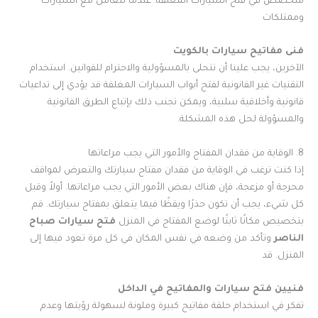
متخصص في فتح السيارات المغلقة. عندما تتعامل مع السيارات
وممتلكات
فنى مفاتيح سيارات بالكويت
الآخرين، يجب علينا أن نتحلى بالمسؤولية والاحترام للقوانين. استخدام
التقنيات غير القانونية لفتح أبواب السيارات المغلقة قد يؤدي إلى تداعيات
قانونية وأخلاقية سلبية، ويمكن تجنب ذلك بإتباع الطرق القانونية
والمسؤولة لحل هذه المشكلة.
8. الوقاية من فقدان المفتاح والأمور التي يجب مراعاتها
إذا كنت ترغب في الوقاية من فقدان مفتاح سيارتك والتعرض لمواقف
محرجة أو مزعجة، فإن هناك بعض الأمور التي يجب مراعاتها. أولاً وقبل
كل شيء، يجب أن تكون حذرًا ويقظًا فيما يتعلق بمفتاح سيارتك. قم
بتخصيص مكانًا ثابتًا لوضع المفتاح في المنزل
فتح سيارات صباح
الناصر
وتأكد من وضعه في نفس المكان في كل مرة تعود فيها إلى
المنزل. قد
فنيين فتح سيارات والمفاتيح في الداخل
تفكر في استخدام حلقة مفاتيح كبيرة وملونة لسهولة رؤيتها وعدم