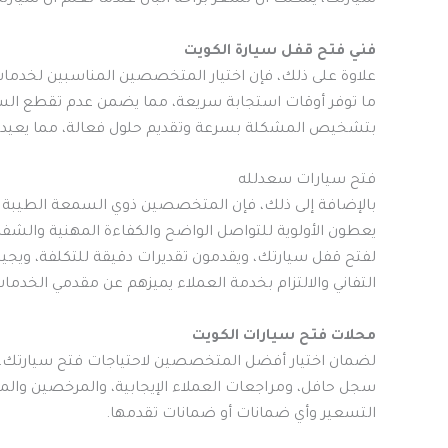
سيارتك، يمكنك أن تشعر براحة البال عندما تعلم أن سيارتك 
فني فتح قفل سيارة الكويت
علاوة على ذلك، فإن اختيار المتخصصين المناسبين لخدمات ف
ما توفر أوقات استجابة سريعة، مما يضمن عدم تقطع ال
بتشخيص المشكلة بسرعة وتقديم حلول فعالة، مما يعيدك
فتح سيارات سعدلله
بالإضافة إلى ذلك، فإن المتخصصين ذوي السمعة الطيبة في
يعطون الأولوية للتواصل الواضح والكفاءة المهنية والش
لفتح قفل سيارتك، ويقدمون تقديرات دقيقة للتكلفة، ويجي
التفاني والالتزام بخدمة العملاء يميزهم عن مقدمي الخدم
محلات فتح سيارات الكويت
لضمان اختيار أفضل المتخصصين لاحتياجات فتح سيارتك، ي
سجل حافل، ومراجعات العملاء الإيجابية، والمرخصين والم
التسعير وأي ضمانات أو ضمانات تقدمها.