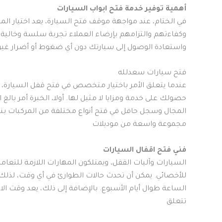
أهمية توفير خدمة فتح ابواب السيارات
في الختام، عند مواجهة موقف فتح السيارة، يعد اختيار ا
وكفاءتهم والتزامهم بإرضاء العملاء تجربة سلسة وخالي
واستعادة الوصول إلى سيارتك دون أي ضغوط أو أضرار غير
فتح سيارات سعدلله
عندما يتعلق الأمر باختيار متخصص في فتح قفل السيارة، 
حصولك على خدمة ومزايا لا مثيل لها. أولا، الخبرة أمر با
المجال وسجل حافل في فتح أنواع مختلفة من المركبات بنجا
مجموعة واسعة من موديلات
فني فتح اقفال السيارات
السيارات وآليات القفل، ويمتلكون المهارات اللازمة للتعا
للأخصائي. يمكن أن تحدث حالات الطوارئ في أي وقت، لذل
الساعة طوال أيام الأسبوع. بالإضافة إلى ذلك، يعد وقت الاس
تتعلق