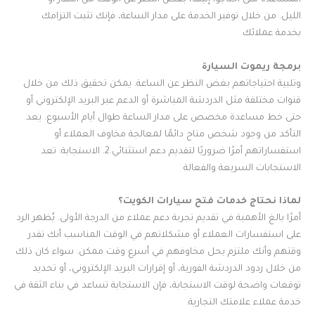
المساعدة متى احتاجوا إليها، بغض النظر عن الوقت من النهار أو
الليل. من خلال توفير الخدمة على مدار الساعة، فإنك تثبت التزامك
بخدمة عملائك
برمجة ريموت السيارة
وتلبية احتياجاتهم بغض النظر عن الساعة. يمكن تحقيق ذلك من خلال
قنوات مختلفة مثل الدردشة المباشرة أو الدعم عبر البريد الإلكتروني أو
حتى خط مساعدة مخصص على مدار الساعة طوال أيام الأسبوع. يعد
التأكد من وجود شخص متاح دائمًا لمعالجة مخاوف العملاء أو
استفساراتهم أمرًا ضروريًا لتقديم دعم استثنائي.2. الاستجابة: تعد
الاستجابات السريعة والفعالة
لماذا نحتاج خدمات فتح سيارات الكويت؟
أمرًا بالغ الأهمية في تقديم تجربة دعم عملاء من الدرجة الأولى. يُظهر الرد
على استفسارات العملاء أو مشكلاتهم في الوقت المناسب أنك تقدر
وقتهم وأنك ملتزم بحل مخاوفهم في أسرع وقت ممكن. سواء كان ذلك
من خلال ردود الدردشة الفورية، أو إقرارات البريد الإلكتروني، أو تحديد
توقعات واضحة لوقت الاستجابة، فإن الاستجابة تساعد في بناء الثقة في
خدمة عملاء علامتك التجارية.