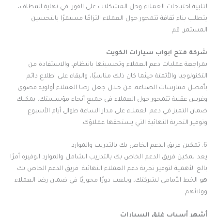
لتلبية احتياجات العملاء وحل المشكلات على الفور. في نهاية المطاف،
يتطلب بناء ثقافة تتمحور حول العملاء التزامًا مستمرًا بالتحسين
المستمر. قم
شركة فتح ابواب سيارات الكويت
بمراجعة عمليات دعم العملاء وتحسينها بانتظام، والاستفادة من
التكنولوجيا والأتمتة حيثما كان ذلك مناسبًا، والبقاء على اطلاع دائم
بأفضل ممارسات الصناعة. من خلال جعل رضا العملاء أولوية قصوى
وغرس عقلية تتمحور حول العملاء في جميع أنحاء مؤسستك، يمكنك
ضمان التميز في دعم العملاء على مدار الساعة طوال أيام الأسبوع
وتوفير التجربة النهائية التي يستحقها عملاؤك.
6. تمكين فريق الدعم الخاص بك بالتدريب والموارد
يعد تمكين فريق الدعم الخاص بك بالتدريب الشامل والموارد الوفيرة أمرًا
بالغ الأهمية لتوفير تجربة دعم العملاء النهائية. فريق الدعم الخاص بك
هو الخط الأمامي لشركتك، ويلعب دورًا محوريًا في ضمان رضا العملاء
وولائهم.
أشهر أسباب غلق السيارات