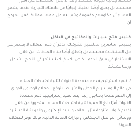
متسقة وعالية الجودة للعملاء. وهذا لا يحل المشكلات على الفور
فحسب، بل يخلق أيضًا انطباعًا إيجابيًا عن علامتك التجارية. عندما يشعر
العملاء أن مخاوفهم مفهومة ويتم التعامل معها بفعالية، فمن المرجح
أن
فنيين فتح سيارات والمفاتيح في الداخل
يصبحوا مناصرين مخلصين لشركتك. تذكر أن دعم العملاء لا يقتصر على
حل المشكلات فحسب، بل يتعلق أيضًا ببناء العلاقات. من خلال
الاستثمار في فريق الدعم الخاص بك، فإنك تستثمر في النجاح الشامل
ورضا عملائك.
7. تنفيذ استراتيجية دعم متعددة القنوات لتلبية احتياجات العملاء
في عالم اليوم سريع الخطى والمترابط، يتوقع العملاء الوصول الفوري
إلى الدعم عندما يحتاجون إليه. يعد تنفيذ إستراتيجية دعم متعددة
القنوات أمرًا بالغ الأهمية لتلبية احتياجات العملاء المتطورة.من خلال
تقديم قنوات متنوعة مثل الهاتف والبريد الإلكتروني والدردشة المباشرة
ووسائل التواصل الاجتماعي وخيارات الخدمة الذاتية، فإنك توفر للعملاء
المرونة