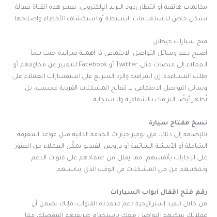
مكالمات هاتفية أو انتظار ردود البريد الإلكتروني. تعتبر هذه القناة فعالة
بشكل خاص للاستعلامات البسيطة أو استكشاف الأخطاء وإصلاحها.
فتح سيارات خيطان
أصبح دعم وسائل التواصل الاجتماعي ذا أهمية متزايدة حيث يلجأ
العملاء إلى منصات مثل Twitter أو Facebook للتعبير عن مخاوفهم أو
طلب المساعدة. إن المراقبة والرد السريع على استفسارات العملاء على
وسائل التواصل الاجتماعي لا تعالج المشكلات الفردية فحسب، بل
تُظهر أيضًا التزامك بالشفافية والاستجابة.
نسخ مفتاح سيارة
بالإضافة إلى ذلك، فإن توفير خيارات الخدمة الذاتية مثل قواعد المعرفة
الشاملة أو الأسئلة الشائعة أو دروس الفيديو يمكّن العملاء من العثور
على الإجابات بأنفسهم، مما يقلل من اعتمادهم على قنوات الدعم
وتمكينهم من حل المشكلات في الوقت الذي يناسبهم.
رقم فتح اقفال ابواب السيارات
من خلال تنفيذ إستراتيجية دعم متعددة القنوات، فإنك تضمن أن
عملائك يمكنهم التواصل معك باستخدام طريقتهم المفضلة، مما