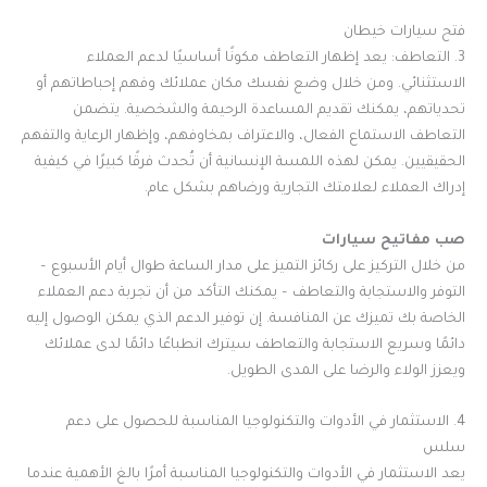
فتح سيارات خيطان
3. التعاطف: يعد إظهار التعاطف مكونًا أساسيًا لدعم العملاء
الاستثنائي. ومن خلال وضع نفسك مكان عملائك وفهم إحباطاتهم أو
تحدياتهم، يمكنك تقديم المساعدة الرحيمة والشخصية. يتضمن
التعاطف الاستماع الفعال، والاعتراف بمخاوفهم، وإظهار الرعاية والتفهم
الحقيقيين. يمكن لهذه اللمسة الإنسانية أن تُحدث فرقًا كبيرًا في كيفية
إدراك العملاء لعلامتك التجارية ورضاهم بشكل عام.
صب مفاتيح سيارات
من خلال التركيز على ركائز التميز على مدار الساعة طوال أيام الأسبوع –
التوفر والاستجابة والتعاطف – يمكنك التأكد من أن تجربة دعم العملاء
الخاصة بك تميزك عن المنافسة. إن توفير الدعم الذي يمكن الوصول إليه
دائمًا وسريع الاستجابة والتعاطف سيترك انطباعًا دائمًا لدى عملائك
ويعزز الولاء والرضا على المدى الطويل.
4. الاستثمار في الأدوات والتكنولوجيا المناسبة للحصول على دعم
سلس
يعد الاستثمار في الأدوات والتكنولوجيا المناسبة أمرًا بالغ الأهمية عندما