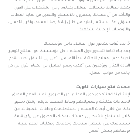
عملاء ممتازة. من خلال الموارد المناسبة المتاحة لفريق الدعم لديك،
يمكنه معالجة مشكلات العملاء بكفاءة، وحل المشكلات على الفور،
والتأكد من أن عملائك يشعرون بالاستماع والتقدير. في نهاية المطاف،
سيؤتي هذا الاستثمار ثماره من خلال زيادة رضا العملاء، وتكرار الأعمال،
والتوصيات الإيجابية الشفهية.
5. بناء ثقافة تتمحور حول العملاء داخل مؤسستك
يعد بناء ثقافة تتمحور حول العملاء داخل مؤسستك هو المفتاح لتوفير
تجربة دعم العملاء النهائية. يبدأ الأمر من الأعلى إلى الأسفل، حيث يقدم
القادة المثال ويؤكدون على أهمية وضع العميل في المقام الأول في كل
جانب من جوانب العمل.
محلات فتح سيارات الكويت
لإنشاء ثقافة تتمحور حول العملاء، من الضروري تعزيز الفهم العميق
لاحتياجات عملائك وتفضيلاتهم ونقاط الضعف لديهم. يمكن تحقيق
ذلك من خلال أبحاث العملاء والاستطلاعات وحلقات التعليقات. من
خلال الاستماع بنشاط إلى عملائك، يمكنك الحصول على رؤى قيمة
ستساعدك على تشكيل منتجاتك وخدماتك وعمليات الدعم لتلبية
توقعاتهم بشكل أفضل.