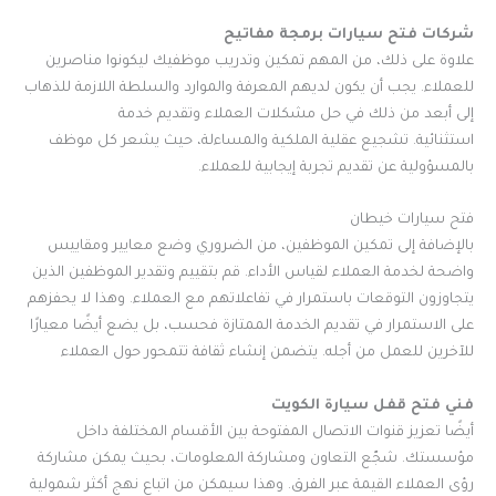
شركات فتح سيارات برمجة مفاتيح
علاوة على ذلك، من المهم تمكين وتدريب موظفيك ليكونوا مناصرين
للعملاء. يجب أن يكون لديهم المعرفة والموارد والسلطة اللازمة للذهاب
إلى أبعد من ذلك في حل مشكلات العملاء وتقديم خدمة
استثنائية. تشجيع عقلية الملكية والمساءلة، حيث يشعر كل موظف
بالمسؤولية عن تقديم تجربة إيجابية للعملاء.
فتح سيارات خيطان
بالإضافة إلى تمكين الموظفين، من الضروري وضع معايير ومقاييس
واضحة لخدمة العملاء لقياس الأداء. قم بتقييم وتقدير الموظفين الذين
يتجاوزون التوقعات باستمرار في تفاعلاتهم مع العملاء. وهذا لا يحفزهم
على الاستمرار في تقديم الخدمة الممتازة فحسب، بل يضع أيضًا معيارًا
للآخرين للعمل من أجله. يتضمن إنشاء ثقافة تتمحور حول العملاء
فني فتح قفل سيارة الكويت
أيضًا تعزيز قنوات الاتصال المفتوحة بين الأقسام المختلفة داخل
مؤسستك. شجّع التعاون ومشاركة المعلومات، بحيث يمكن مشاركة
رؤى العملاء القيمة عبر الفرق. وهذا سيمكن من اتباع نهج أكثر شمولية