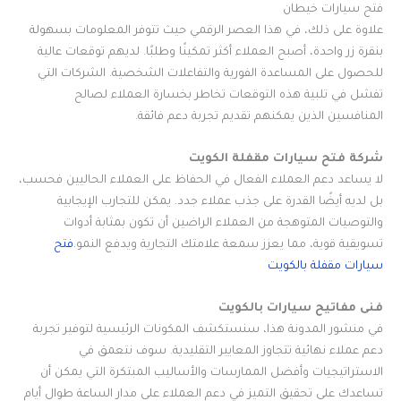
فتح سيارات خيطان
علاوة على ذلك، في هذا العصر الرقمي حيث تتوفر المعلومات بسهولة
بنقرة زر واحدة، أصبح العملاء أكثر تمكينًا وطلبًا. لديهم توقعات عالية
للحصول على المساعدة الفورية والتفاعلات الشخصية. الشركات التي
تفشل في تلبية هذه التوقعات تخاطر بخسارة العملاء لصالح
المنافسين الذين يمكنهم تقديم تجربة دعم فائقة.
شركة فتح سيارات مقفلة الكويت
لا يساعد دعم العملاء الفعال في الحفاظ على العملاء الحاليين فحسب،
بل لديه أيضًا القدرة على جذب عملاء جدد. يمكن للتجارب الإيجابية
والتوصيات المتوهجة من العملاء الراضين أن تكون بمثابة أدوات
تسويقية قوية، مما يعزز سمعة علامتك التجارية ويدفع النمو.
فتح
سيارات مقفلة بالكويت
فنى مفاتيح سيارات بالكويت
في منشور المدونة هذا، سنستكشف المكونات الرئيسية لتوفير تجربة
دعم عملاء نهائية تتجاوز المعايير التقليدية. سوف نتعمق في
الاستراتيجيات وأفضل الممارسات والأساليب المبتكرة التي يمكن أن
تساعدك على تحقيق التميز في دعم العملاء على مدار الساعة طوال أيام