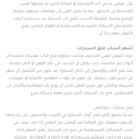
على موصى به من أحد الأصدقاء أو العائلة الذين قد واجهوا نفس
المشكلة في السابق . عندما يصل الفني إلى موقعك، سيقوم بتقييم
الوضع واختيار الطريقة الأنسب لفتح باب السيارة. قد يستخدم أدوات
خاصة مثل الأسلاك المعدنية المسطحة أو الهوك الخاص بفتح
الأقفال.مهم جدًا أن
أشهر أسباب غلق السيارات
تترك العمل للفني المحترف وتجنب محاولة فتح الباب بنفسك باستخدام
أدوات غير مناسبة، حيث يمكن أن تتسبب في تلف القفل أو الباب نفسه.
بعد فتح الباب والوصول إلى داخل السيارة، قد يكون من الأفضل أن تنظر
في تغيير قفل سيارتك. قد تكون قد فقدت المفاتيح الأصلية أو تعرضت
للسرقة، وبالتالي فإن تغيير القفل يمكن أن يوفر لك الطمأنينة والأمان في
المستقبل. فتح باب السيارة بأمان ليس فقط مسألة سرع
فتح سيارات جابرالعلى
عندما يتعلق الأمر بفتح أبواب السيارة في الكويت والحصول على خدماتها
بأسعار معقولة، فإن الوقاية تعد أفضل من العلاج. إذا كنت ترغب في
تجنب المشاكل المستقبلية في فتح باب السيارة، فمن المهم اتخاذ
باستخدام هذه الطرق الوقائية، يمكنك
بعض الإجراءات الوقائية.