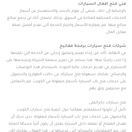
فني فتح اقفال السيارات
بالإضافة إلى ذلك، ينبغي أن تقوم بالبحث والاستفسار عن أسعار
الخدمات المختلفة المتاحة في السوق، وذلك لضمان أنك لن تدفع مبالغ
مبالغ فيها. قم بمقارنة الأسعار واختيار الخدمة التي تقدم أفضل قيمة
مقابل المال.
شركات فتح سيارات برمجة مفاتيح
في النهاية، تأكد من إبداء تقييم وتعليق إيجابي عن الخدمة التي تلقيتها
إذا كنت راضيًا عنها. هذا يساعد في تعزيز سمعة الشركة ويشجعها على
الاستمرار في تقديم خدمات عالية الجودة. باستخدام هذه التوصيات
والنصائح، يمكنك بسهولة فتح سيارتك في حالات الطوارئ والحصول
على خدمات فتح باب السيارة بأسعار معقولة في الكويت. قم بالتعامل
مع محترفين وثق بهم
فتح سيارات جابرالعلى
نأمل أن تكونوا استمتعتم بمقالتنا حول كيفية فتح سيارات الكويت
والحصول على خدمات فتح باب السيارة بأسعار معقولة. نحن ندرك أن
فقدان المفتاح أو تعلقه داخل السيارة يمكن أن يكون أمرًا محبطًا للغاية.
لكن مع المعلومات والنصائح التي قدمناها في هذا المقال، يمكنك الآن