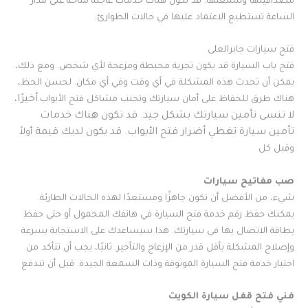
مصداقيتها وسمعتها. قد تكون هناك خدمات عاجلة متاحة على مدار
الساعة تستطيع الاعتماد عليها في حالات الطوارئ.
فتح سيارات جابرالعلى
فتح باب السيارة قد يكون تجربة محبطة ومزعجة لأي شخص. ومع ذلك،
يمكن أن تحدث هذه المشكلة في أي وقت وفي أي مكان. لحسن الحظ،
أخيرًا،
هناك طرق للحفاظ على أمان سيارتك وتجنب مشاكل فتح الأبواب.
لا تنسى تأمين سيارتك بشكل جيد. قد تكون هناك خدمات
تأمين سيارة تغطي أضرار فتح الأبواب. قد يكون لديك قيمة
أولاً
وقبل كل
صب مفاتيح سيارات
شيء، من الأفضل أن تكون جاهزًا ومستعدًا لهذه الحالات الطارئة.
يمكنك حفظ رقم خدمة فتح السيارة في هاتفك المحمول أو حتى حفظ
بطاقة الاتصال بها في سيارتك. هذا سيساعدك على الاستجابة بسرعة
وإصلاح المشكلة بأقل قدر من الإزعاج والتأخير. ثانيًا، يجب أن تتأكد من
اختيار خدمة فتح السيارة الموثوقة وذات السمعة الجيدة. قبل أن تندفع
فني فتح قفل سيارة الكويت