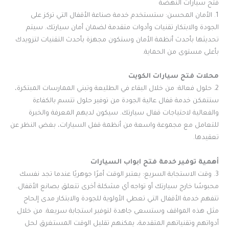
فتح سيارات النهضة
1. الأمان المحسن: ستستخدم خدمة صناعة الأقفال التي تركز على
الجودة والابتكار تقنيات وأدوات متقدمة لضمان أمان سيارتك. سيتم
تحديثها بأحدث أنظمة الأمان وستكون مجهزة بأحدث التقنيات لتزويدك
بأعلى مستوى من الحماية.
محلات فتح سيارات الكويت
2. حلول فعالة: من خلال البقاء في الطليعة وتبني الممارسات المبتكرة،
ستتمكن خدمة قفال عالية الجودة من توفير حلول تتسم بالكفاءة
والفعالية لاحتياجات قفال سيارتك. سيكون لديهم المعرفة والخبرة
للتعامل مع مجموعة واسعة من أنظمة قفل السيارات، بغض النظر عن
تعقيدها.
أهمية توفير خدمة فتح ابواب السيارات
3. وقت الاستجابة السريع: يعتبر الوقت أمرًا جوهريًا عندما تجد نفسك
محبوسًا خارج سيارتك أو تواجه أي مشكلة أخرى تتعلق بصانع الأقفال.
تتفهم خدمة الأقفال التي تعطي الأولوية للجودة والابتكار مدى إلحاح
مثل هذه المواقف وستسعى جاهدة لتوفير استجابة سريعة. من خلال
أدواتهم وتقنياتهم المتقدمة، يمكنهم تقليل الوقت المستغرق لحل