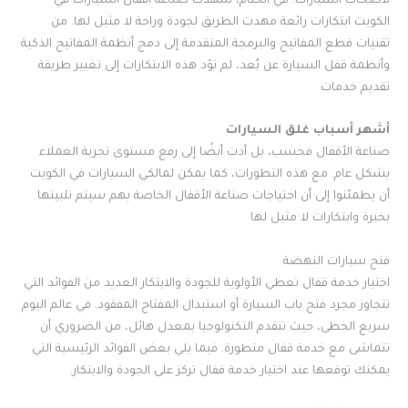
لأصحاب السيارات. في الختام، شهدت صناعة أقفال السيارات في
الكويت ابتكارات رائعة مهدت الطريق لجودة وراحة لا مثيل لها. من
تقنيات قطع المفاتيح والبرمجة المتقدمة إلى دمج أنظمة المفاتيح الذكية
وأنظمة قفل السيارة عن بُعد، لم تؤد هذه الابتكارات إلى تغيير طريقة
تقديم خدمات
أشهر أسباب غلق السيارات
صناعة الأقفال فحسب، بل أدت أيضًا إلى رفع مستوى تجربة العملاء
بشكل عام. مع هذه التطورات، كما يمكن لمالكي السيارات في الكويت
أن يطمئنوا إلى أن احتياجات صناعة الأقفال الخاصة بهم سيتم تلبيتها
بخبرة وابتكارات لا مثيل لها
فتح سيارات النهضة
اختيار خدمة قفال تعطي الأولوية للجودة والابتكار العديد من الفوائد التي
تتجاوز مجرد فتح باب السيارة أو استبدال المفتاح المفقود. في عالم اليوم
سريع الخطى، حيث تتقدم التكنولوجيا بمعدل هائل، من الضروري أن
تتماشى مع خدمة قفال متطورة. فيما يلي بعض الفوائد الرئيسية التي
يمكنك توقعها عند اختيار خدمة قفال تركز على الجودة والابتكار.