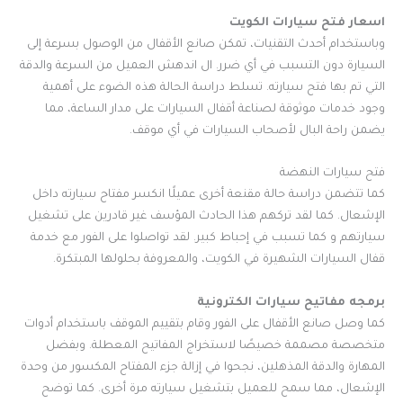
اسعار فتح سيارات الكويت
وباستخدام أحدث التقنيات، تمكن صانع الأقفال من الوصول بسرعة إلى
السيارة دون التسبب في أي ضرر. ال اندهش العميل من السرعة والدقة
التي تم بها فتح سيارته. تسلط دراسة الحالة هذه الضوء على أهمية
وجود خدمات موثوقة لصناعة أقفال السيارات على مدار الساعة، مما
يضمن راحة البال لأصحاب السيارات في أي موقف.
فتح سيارات النهضة
كما تتضمن دراسة حالة مقنعة أخرى عميلًا انكسر مفتاح سيارته داخل
الإشعال. كما لقد تركهم هذا الحادث المؤسف غير قادرين على تشغيل
سيارتهم و كما تسبب في إحباط كبير. لقد تواصلوا على الفور مع خدمة
قفال السيارات الشهيرة في الكويت، والمعروفة بحلولها المبتكرة.
برمجه مفاتيح سيارات الكترونية
كما وصل صانع الأقفال على الفور وقام بتقييم الموقف باستخدام أدوات
متخصصة مصممة خصيصًا لاستخراج المفاتيح المعطلة. وبفضل
المهارة والدقة المذهلين، نجحوا في إزالة جزء المفتاح المكسور من وحدة
الإشعال، مما سمح للعميل بتشغيل سيارته مرة أخرى. كما توضح