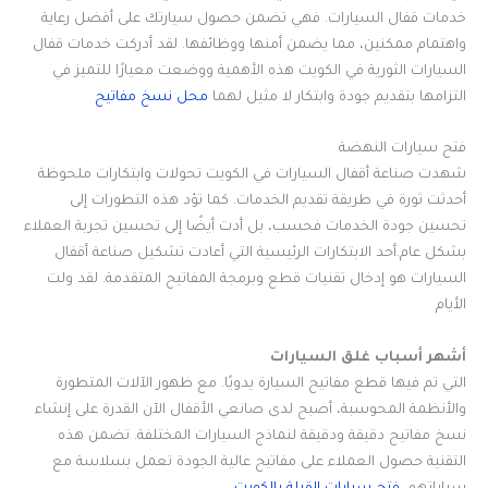
خدمات قفال السيارات. فهي تضمن حصول سيارتك على أفضل رعاية
واهتمام ممكنين، مما يضمن أمنها ووظائفها. لقد أدركت خدمات قفال
السيارات الثورية في الكويت هذه الأهمية ووضعت معيارًا للتميز في
التزامها بتقديم جودة وابتكار لا مثيل لهما
محل نسخ مفاتيح
فتح سيارات النهضة
شهدت صناعة أقفال السيارات في الكويت تحولات وابتكارات ملحوظة
أحدثت ثورة في طريقة تقديم الخدمات. كما تؤد هذه التطورات إلى
تحسين جودة الخدمات فحسب، بل أدت أيضًا إلى تحسين تجربة العملاء
بشكل عام.أحد الابتكارات الرئيسية التي أعادت تشكيل صناعة أقفال
السيارات هو إدخال تقنيات قطع وبرمجة المفاتيح المتقدمة. لقد ولت
الأيام
أشهر أسباب غلق السيارات
التي تم فيها قطع مفاتيح السيارة يدويًا. مع ظهور الآلات المتطورة
والأنظمة المحوسبة، أصبح لدى صانعي الأقفال الآن القدرة على إنشاء
نسخ مفاتيح دقيقة ودقيقة لنماذج السيارات المختلفة. تضمن هذه
التقنية حصول العملاء على مفاتيح عالية الجودة تعمل بسلاسة مع