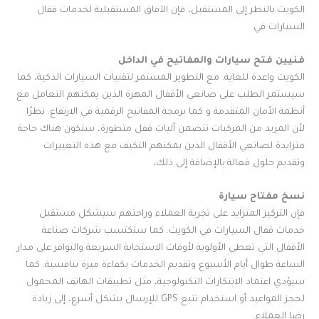
الكويت.بالنظر إلى المستقبل، فإن الآفاق المستقبلية لخدمات قفال
السيارات في
فنيين فتح سيارات والمفاتيح في الداخل
الكويت واعدة للغاية. مع التطوير المستمر لتقنيات السيارات الذكية، كما
سيستمر الطلب على صانعي الأقفال المهرة الذين يمكنهم التعامل مع
أنظمة الأمان المتقدمة و كما برمجة المفاتيح الرقمية في الارتفاع. نظرًا
لأن المزيد من المركبات تتضمن آليات قفل متطورة، ستكون هناك حاجة
متزايدة لصانعي الأقفال الذين يمكنهم التكيف مع هذه التغييرات
وتقديم حلول فعالة.بالإضافة إلى ذلك،
نسخ مفتاح سيارة
فإن التركيز المتزايد على تجربة العملاء وراحتهم سيشكل مستقبل
خدمات قفال السيارات في الكويت. كما ستكتسب شركات صناعة
الأقفال التي تعطي الأولوية لأوقات الاستجابة السريعة والتوافر على مدار
الساعة طوال أيام الأسبوع وتقديم الخدمات بكفاءة ميزة تنافسية. كما
سيؤدي اعتماد الابتكارات التكنولوجية، مثل تطبيقات الهاتف المحمول
لحجز المواعيد أو استخدام تتبع GPS للإرسال بشكل أسرع، إلى زيادة
رضا العملاء.