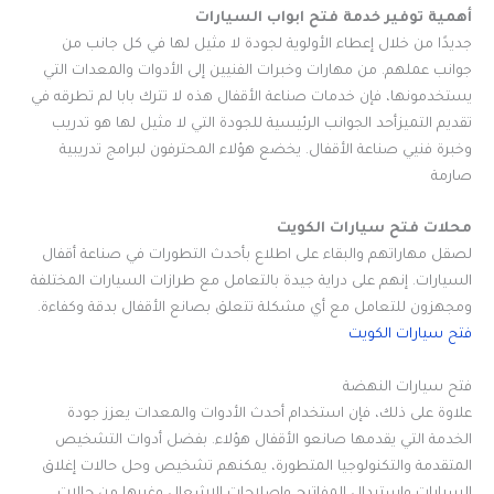
أهمية توفير خدمة فتح ابواب السيارات
جديدًا من خلال إعطاء الأولوية لجودة لا مثيل لها في كل جانب من
جوانب عملهم. من مهارات وخبرات الفنيين إلى الأدوات والمعدات التي
يستخدمونها، فإن خدمات صناعة الأقفال هذه لا تترك بابا لم تطرقه في
تقديم التميزأحد الجوانب الرئيسية للجودة التي لا مثيل لها هو تدريب
وخبرة فنيي صناعة الأقفال. يخضع هؤلاء المحترفون لبرامج تدريبية
صارمة
محلات فتح سيارات الكويت
لصقل مهاراتهم والبقاء على اطلاع بأحدث التطورات في صناعة أقفال
السيارات. إنهم على دراية جيدة بالتعامل مع طرازات السيارات المختلفة
ومجهزون للتعامل مع أي مشكلة تتعلق بصانع الأقفال بدقة وكفاءة.
فتح سيارات الكويت
فتح سيارات النهضة
علاوة على ذلك، فإن استخدام أحدث الأدوات والمعدات يعزز جودة
الخدمة التي يقدمها صانعو الأقفال هؤلاء. بفضل أدوات التشخيص
المتقدمة والتكنولوجيا المتطورة، يمكنهم تشخيص وحل حالات إغلاق
السيارات واستبدال المفاتيح وإصلاحات الإشعال وغيرها من حالات