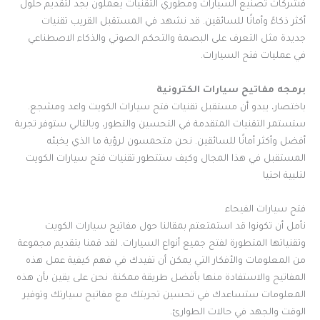
فشركات تصنيع السيارات ومطوري التقنيات يعملون بجد لتقديم حلول
أكثر ذكاءً وأمانًا للسائقين. قد نشهد في المستقبل القريب تقنيات
جديدة مثل التعرف على البصمة والتحكم الصوتي والذكاء الاصطناعي
في عمليات فتح السيارات.
برمجه مفاتيح سيارات الكترونية
باختصار، يبدو أن مستقبل تقنيات فتح سيارات الكويت واعد ومشجع.
ستستمر التقنيات المتقدمة في التحسين والتطور، وبالتالي ستوفر تجربة
أفضل وأكثر أمانًا للسائقين. نحن متحمسون لرؤية ما الذي يخبئه
المستقبل في هذا المجال وكيف ستتطور تقنيات فتح سيارات الكويت
لتلبية احتيا
فتح سيارات الفيحاء
نأمل أن تكونوا قد استمتعتم بمقالنا حول مفاتيح سيارات الكويت
وتقنياتها المتطورة لفتح جميع أنواع السيارات. لقد قمنا بتقديم مجموعة
من المعلومات والأفكار التي يمكن أن تفيدك في فهم كيفية عمل هذه
المفاتيح والاستفادة منها بأفضل طريقة ممكنة. نحن على يقين بأن هذه
المعلومات ستساعدك في تحسين تجربتك مع مفاتيح سيارتك وتوفير
الوقت والجهد في حالات الطوارئ.