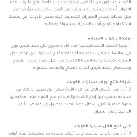
الكويت، قد يكون من الأفضل استخدام أدوات خاصة لفتح الأبواب. هذه
الأدوات تُستخدم بشكل شائع من قبل أصحاب السيارات وأيضًا من
قبل خدمات إصلاح السيارات المحترفة. إليك بعض الأدوات التي يمكنك
استخدامها لفتح أبواب السيارات بسهولة وفعالية:
برمجة ريموت السيارة
1. عصا التمديد المغناطيسية: هذه الأداة تحتوي على مغناطيس قوي
في نهايتها، ويمكن استخدامها للتقاط مفتاح السيارة الذي تركته داخل
السيارة. يمكنك توجيه العصا الممددة من خلال نافذة مدخل المفتاح
واستخدام المغناطيس لجذب المفتاح والتقاطه بسهولة.
شركة فتح ابواب سيارات الكويت
2. أداة فتح الأقفال الهوائية: هذه الأداة تعمل عن طريق إدخالها في
مساحة صغيرة بين إطار النافذة والباب، ثم ضخ الهواء فيها. هذا يخلق
فجوة صغيرة تكفي لإدخال عصا تمديد للوصول إلى مقابض الأبواب
الداخلية وفتح السيارة.
فني فتح قفل سيارة الكويت
3. أداة فتح الأبواب الخاصة: توجد أدوات محددة تم تصميمها لفتح أبواب