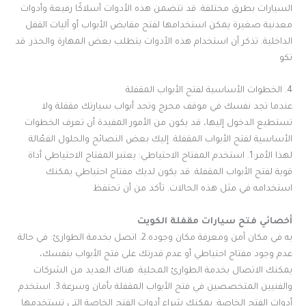
السيارات بطرق مختلفة. قد تتضمن هذه الأدوات أسلاكًا رفيعة وأدوات
معدنية صغيرة يمكن استخدامها لفتح مقابض الأبواب أو آليات القفل
الداخلية. تذكر أن استخدام هذه الأدوات يتطلب بعض المهارة والحذر. قد
تكو
4. الخطوات الأساسية لفتح الأبواب المقفلة
عندما تجد نفسك في موقف محرج وتجد أبواب سيارتك مقفلة ولا
تستطيع الدخول إليها، قد يكون من الأمور المفيدة أن تعرف الخطوات
الأساسية لفتح الأبواب المقفلة. إليك بعض النصائح والحلول الفعّالة
لهذا الأمر:1. استخدم المفتاح الاحتياطي: يعتبر المفتاح الاحتياطي أداة
قوية لفتح الأبواب المقفلة. قد يكون لديك مفتاح احتياطي يمكنك
استخدامه في مثل هذه الحالات. تأكد من أن تحتفظ
أخصائي فتح سيارات مقفلة الكويت
به في مكان آمن ومعرفة مكان وجوده.2. اتصل بخدمة الطوارئ: في حالة
عدم وجود مفتاح احتياطي أو عدم قدرتك على فتح الأبواب بنفسك،
يمكنك الاتصال بخدمة الطوارئ المحلية. هناك العديد من الشركات
والفنيين المتخصصين في فتح الأبواب المقفلة بأمان وسرعة.3. استخدم
أدوات الفتح الخاصة: يمكنك شراء أدوات الفتح الخاصة التي تستخدمها