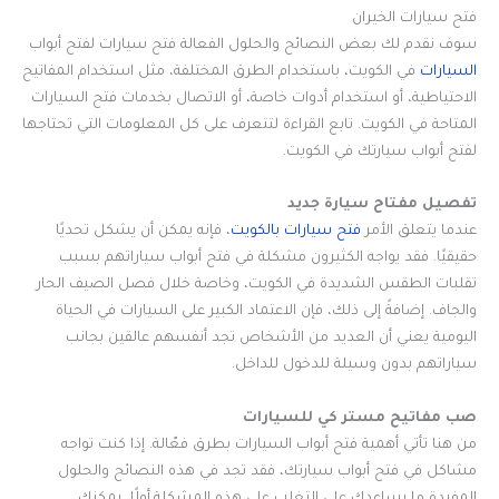
فتح سيارات الخيران
سوف نقدم لك بعض النصائح والحلول الفعالة فتح سيارات لفتح أبواب
السيارات
في الكويت، باستخدام الطرق المختلفة، مثل استخدام المفاتيح
الاحتياطية، أو استخدام أدوات خاصة، أو الاتصال بخدمات فتح السيارات
المتاحة في الكويت. تابع القراءة لتتعرف على كل المعلومات التي تحتاجها
لفتح أبواب سيارتك في الكويت.
تفصيل مفتاح سيارة جديد
عندما يتعلق الأمر
فتح سيارات بالكويت
، فإنه يمكن أن يشكل تحديًا
حقيقيًا. فقد يواجه الكثيرون مشكلة في فتح أبواب سياراتهم بسبب
تقلبات الطقس الشديدة في الكويت، وخاصة خلال فصل الصيف الحار
والجاف. إضافةً إلى ذلك، فإن الاعتماد الكبير على السيارات في الحياة
اليومية يعني أن العديد من الأشخاص تجد أنفسهم عالقين بجانب
سياراتهم بدون وسيلة للدخول للداخل.
صب مفاتيح مستر كي للسيارات
من هنا تأتي أهمية فتح أبواب السيارات بطرق فعّالة. إذا كنت تواجه
مشاكل في فتح أبواب سيارتك، فقد تجد في هذه النصائح والحلول
المفيدة ما يساعدك على التغلب على هذه المشكلة.أولًا، يمكنك