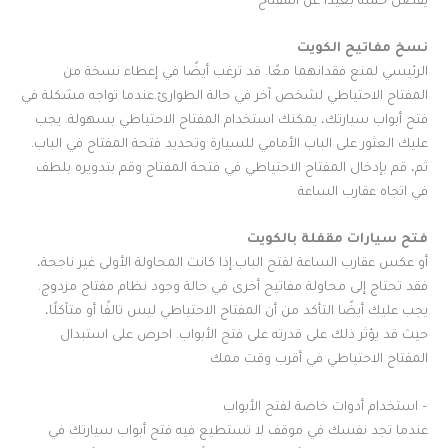
يُفضل حمله بعيدًا عن المفتاح
نسخ مفاتيح الكويت
الرئيسي لمنع فقدانهما معًا. قد ترغب أيضًا في إعطاء نسخة من
المفتاح الاحتياطي لشخص آخر في حالة الطوارئ.عندما تواجه مشكلة في
فتح أبواب سيارتك، يمكنك استخدام المفتاح الاحتياطي بسهولة. يجب
عليك العثور على الباب الأمامي للسيارة وتحديد فتحة المفتاح في الباب.
ثم، قم بإدخال المفتاح الاحتياطي في فتحة المفتاح وقم بتدويره بلطف
في اتجاه عقارب الساعة
فتح سيارات مقفلة بالكويت
أو عكس عقارب الساعة لفتح الباب.إذا كانت المحاولة الأولى غير ناجحة،
فقد تحتاج إلى محاولة مفاتيح أخرى في حالة وجود نظام مفتاح مزدوج.
يجب عليك أيضًا التأكد من أن المفتاح الاحتياطي ليس تالفًا أو متآكلًا،
حيث قد يؤثر ذلك على قدرته على فتح الأبواب. احرص على استبدال
المفتاح الاحتياطي في أقرب وقت ممك
– استخدام أدوات خاصة لفتح الأبواب
عندما تجد نفسك في موقف لا تستطيع فيه فتح أبواب سيارتك في