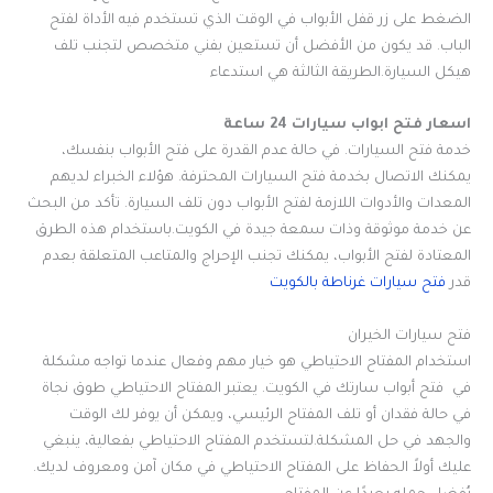
الضغط على زر قفل الأبواب في الوقت الذي تستخدم فيه الأداة لفتح
الباب. قد يكون من الأفضل أن تستعين بفني متخصص لتجنب تلف
هيكل السيارة.الطريقة الثالثة هي استدعاء
اسعار فتح ابواب سيارات 24 ساعة
خدمة فتح السيارات. في حالة عدم القدرة على فتح الأبواب بنفسك،
يمكنك الاتصال بخدمة فتح السيارات المحترفة. هؤلاء الخبراء لديهم
المعدات والأدوات اللازمة لفتح الأبواب دون تلف السيارة. تأكد من البحث
عن خدمة موثوقة وذات سمعة جيدة في الكويت.باستخدام هذه الطرق
المعتادة لفتح الأبواب، يمكنك تجنب الإحراج والمتاعب المتعلقة بعدم
قدر
فتح سيارات غرناطة بالكويت
فتح سيارات الخيران
استخدام المفتاح الاحتياطي هو خيار مهم وفعال عندما تواجه مشكلة
في فتح أبواب سارتك في الكويت. يعتبر المفتاح الاحتياطي طوق نجاة
في حالة فقدان أو تلف المفتاح الرئيسي، ويمكن أن يوفر لك الوقت
والجهد في حل المشكلة.لتستخدم المفتاح الاحتياطي بفعالية، ينبغي
عليك أولاً الحفاظ على المفتاح الاحتياطي في مكان آمن ومعروف لديك.