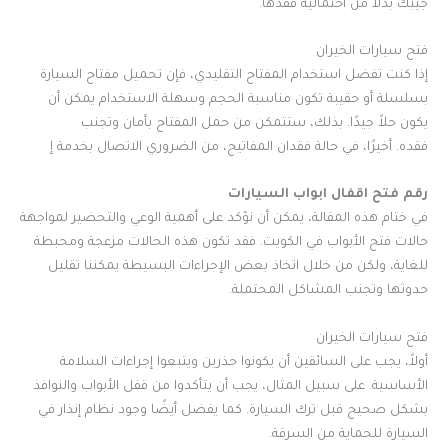
جيبك بدلاً من احتمالية فقدها.
فتح سيارات الخيران
إذا كنت تفضل استخدام المفتاح التقليدي، فإن تحميل مفتاح السيارة
بسلسلة أو حقيبة تكون مناسبة الحجم وسهلة الاستخدام يمكن أن
يكون حلاً جيدًا. بذلك، ستتمكن من حمل المفتاح بأمان وتجنب
فقده. أخيرًا، في حالة فقدان المفاتيح، من الضروري الاتصال بخدمة إ
رقم فتح اقفال ابواب السيارات
في ختام هذه المقالة، يمكن أن نؤكد على أهمية الوعي والتحضير لمواجهة
حالات فتح الأبواب في الكويت. فقد تكون هذه الحالات مزعجة ومحبطة
للغاية، ولكن من خلال اتخاذ بعض الإجراءات البسيطة يمكننا تقليل
حدوثها وتجنب المشاكل المحتملة.
فتح سيارات الخيران
أولاً، يجب على السائقين أن يكونوا حذرين ويتبعوا إجراءات السلامة
الأساسية. على سبيل المثال، يجب أن يتأكدوا من قفل الأبواب والنوافذ
بشكل صحيح قبل ترك السيارة. كما يفضل أيضًا وجود نظام إنذار في
السيارة للحماية من السرقة.