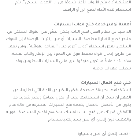
المشكلة.أداة فتح الأبواب الأكثر شيوعًا هي الـ “الهوك السلكي”. يتم
استخدام هذه الأداة لدفع الزر أو الرافعة
أهمية توفير خدمة فتح ابواب السيارات
الداخلية في نظام القفل لفتح الباب. يمكن العثور على الهوك السلكي في
متاجر قطع الغيار المختصة بالسيارات أو عبر الإنترنت.بالإضافة إلى الهوك
السلكي، يمكن استخدام أدوات أخرى مثل “الفتاحة الهوائية”، وهي تعمل
عن طريق إدخال هواء ضغط قوي في الفجوة بين الإطار والباب لفتحه.
هذه الأداة عادةً ما تكون متوفرة لدى فنيي السيارات المحترفين وقد
تتطلب مهارات خاصة
فني فتح اقفال السيارات
لاستخدامها بطريقة صحيحة.بغض النظر عن الأداة التي تختارها، من
المهم أن تتذكر أن استخدامها يجب أن يكون نظاميًا وبحذر شديد. قد
يكون من الأفضل الاتصال بخدمة فتح السيارات المحترفة في حالة عدم
الثقة في قدرتك على فتح الباب بنفسك. يمكنهم تقديم المساعدة الفورية
والمهنية دون إلحاق أي ضرر بسيارتك.باستخدام
– تجنب إلحاق أي ضرر بالسيارة