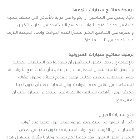
برمجة مفاتيح سيارات بانوعها
ثانيًا، ينبغي على السائقين أن يكونوا على دراية بالأماكن التي تشهد نسبة
عالية من حوادث فتح الأبواب. يمكنهم الاستفادة من تجارب الآخرين
والتعرف على المناطق الأكثر انتشارًا لهذه الحوادث واتخاذ الحيطة اللازمة
عند التواجد في تلك المناطق.
برمجه مفاتيح سيارات الكترونية
بالإضافة إلى ذلك، يمكن للسائقين أن يتعاونوا مع السلطات المحلية
والأجهزة الأمنية لتبادل المعلومات والتوعية بشأن حالات فتح الأبواب. قد
تقوم السلطات بتنظيم حملات توعية وتقديم نصائح وحلول فعّالة
للمساعدة في تقليل هذه الحوادث. وفي النهاية، يجب أن يكون لدينا
جميعًا الوعي بأهمية السلامة والحماية عند استخدام السيارة. يجب أن
نعمل مع
فتح سيارات الخيران
نأمل أن تكونوا قد استمتعتم بقراءة مقالنا حول كيفية فتح أبواب
السيارات في الكويت. فتح أبواب السيارة قد يكون تحديًا في بعض
الأحيان، ولكن لا تقلق، فقد قدمنا لكم نصائح وحلولًا فعّالة لتسهيل هذه