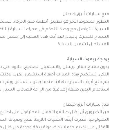
فتح سيارات أبرق خيطان
التطور الملحوظ الآخر هو تطبيق أنظمة منع الحركة. ت
السماح للمحرك بالبدء. لقد أدت هذه التقنية إلى خفض مع
المستحيل تشغيل السيارة
برمجة ريموت السيارة
بدون مفتاح جهاز الإرسال والاستقبال الصحيح. علاوة على 
الذكي. تستخدم هذه الميزات أجهزة استشعار القرب لاكتشا
يتم فتح أبواب السيارة تلقائيًا عندما يقترب السائق ويتم 
استخدام اليدين طبقة إضافية من الراحة لأصحاب السيارات
فتح سيارات أبرق خيطان
من الضروري أن يظل صانعو الأقفال المحترفون على اطلاع 
التكنولوجيا، تغيرت أيضًا التقنيات اللازمة لفتح وصيانة ال
الأقفال على تقديم خدمات مضمونة بدقة وجودة.من خلال ف