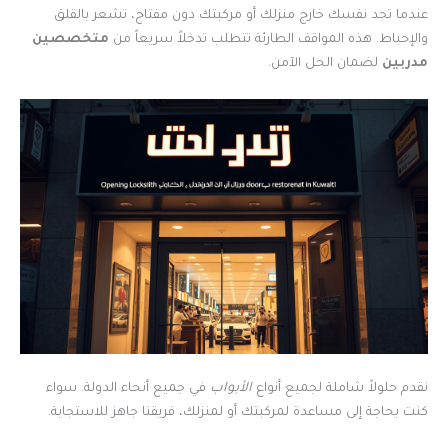
عندما تجد نفسك خارج منزلك أو مركبتك دون مفتاح، تشعر بالقلق
والإحباط. هذه المواقف الطارئة تتطلب تدخلاً سريعاً من
متخصصين
مدربين
لضمان الحل الآمن.
نقدم حلولاً شاملة لجميع أنواع
الأبواب
في جميع أنحاء الدولة. سواء
كنت بحاجة إلى مساعدة لمركبتك أو لمنزلك، فريقنا جاهز للاستجابة.