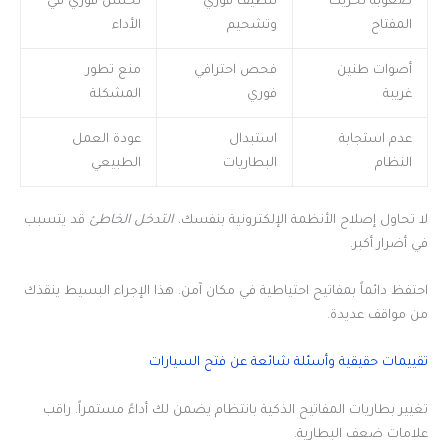
صعوبة تحريك
تنظيف فوري
تحسن فوري في
المفتاح
وتشحيم
الأداء
أصوات طنين
فحص احترافي
منع تطور
غريبة
فوري
المشكلة
عدم استجابة
استبدال
عودة العمل
النظام
البطاريات
الطبيعي
لا تحاول إصلاح الأنظمة الإلكترونية بنفسك.
التدخل الخاطئ
قد يتسبب
في أضرار أكبر.
احتفظ دائماً بمفاتيح احتياطية في مكان آمن. هذا الإجراء البسيط ينقذك
من مواقف عديدة.
تقييمات حقيقية وأسئلة شائعة عن فتح السيارات
تغيير بطاريات المفاتيح الذكية بانتظام يضمن لك أداءً مستمراً. راقب
علامات ضعف البطارية.