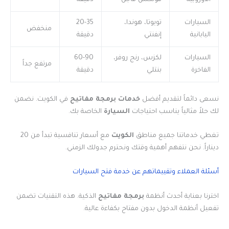
السيارات
تويوتا، هوندا،
20-35
منخفض
اليابانية
إنفنتي
دقيقة
السيارات
لكزس، رنج روفر،
60-90
مرتفع جداً
الفاخرة
بنتلي
دقيقة
نسعى دائماً لتقديم أفضل
خدمات برمجة مفاتيح
في الكويت. نضمن
لك حلاً مثالياً يناسب احتياجات
السيارة
الخاصة بك.
تغطي خدماتنا جميع مناطق
الكويت
مع أسعار تنافسية تبدأ من 20
ديناراً. نحن نتفهم أهمية وقتك ونحترم جدولك الزمني.
أسئلة العملاء وتقييماتهم عن خدمة فتح السيارات
اخترنا بعناية أحدث أنظمة
برمجة مفاتيح
الذكية. هذه التقنيات تضمن
تفعيل أنظمة الدخول بدون مفتاح بكفاءة عالية.