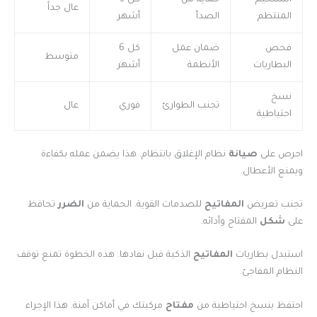
عال جداً
المنتظم
الصدأ
أشهر
فحص
ضمان عمل
كل 6
متوسط
البطاريات
الأنظمة
أشهر
نسخ
تجنب الطوارئ
فوري
عال
احتياطية
احرص على
صيانة
نظام الإغلاق بانتظام. هذا يضمن عمله بكفاءة
ويمنع الأعطال.
تجنب تعريض
المفاتيح
للصدمات القوية. الحماية من
الضرر
تحافظ
على
شكل
المفتاح وأدائه.
استبدل بطاريات
المفاتيح
الذكية قبل نفادها. هذه الخطوة تمنع توقف
النظام المفاجئ.
احتفظ بنسخ احتياطية من
مفتاح
مركبتك في أماكن آمنة. هذا الإجراء