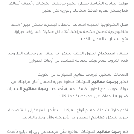
قواعد البيانات الشاملة تغطي جميع موديلات المركبات وأنظمة أقفالها.
هذا يضمن تقديم
خدمة
متكاملة وفورية لكل عميل.
تقلل التكنولوجيا الحديثة احتمالية الأخطاء البشرية بشكل كبير.
“الدقة
التكنولوجية تضمن سلامة مركبتك أثناء كل عملية”
كما يؤكد خبراؤنا.
فتح السيارات العدان بالكويت
يضمن
استخدام
الحلول الذكية استمرارية العمل في مختلف الظروف.
هذه المرونة تقدم قيمة مضافة للعملاء في أوقات الطوارئ.
الخدمات المتميزة لبرمجة مفاتيح السيارات في الكويت
تعتبر
برمجة مفاتيح
المركبات خطوة حيوية لضمان أمان مركبتك في
دولة الكويت. مع تطور أنظمة الحماية، أصبحت
رمجة مفاتيح
السيارات
ضرورية للحفاظ على خصوصية ممتلكاتك.
نقدم حلولاً شاملة لجميع أنواع المركبات بدءاً من الفارهة إلى الاقتصادية.
خبرتنا تشمل
مفاتيح السيارات
الأمريكية والأوروبية واليابانية.
تتم
رمجة مفاتيح
المركبات الفاخرة مثل مرسيدس وبي إم دبليو بأحدث