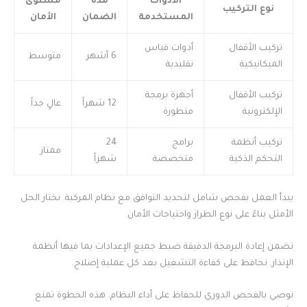
الأدوات
مدة
مستوى
نوع التركيب
المستخدمة
الضمان
الأمان
تركيب الأقفال
أدوات قياس
6 أشهر
متوسط
الميكانيكية
تقليدية
تركيب الأقفال
أجهزة برمجة
12 شهراً
عالٍ جداً
الإلكترونية
متطورة
تركيب أنظمة
برامج
24
ممتاز
التحكم الذكية
متخصصة
شهراً
يبدأ العمل بفحص شامل لتحديد التوافق مع نظام المركبة. نختار الحل
الأمثل بناءً على نوع الطراز واحتياجات الأمان.
تضمن إعادة البرمجة الدقيقة ضبط جميع الإعدادات بما فيها أنظمة
الإنذار. نحافظ على كفاءة التشغيل بعد كل عملية إصلاح.
نوصي بالفحص الدوري للحفاظ على أداء النظام. هذه الخطوة تمنع