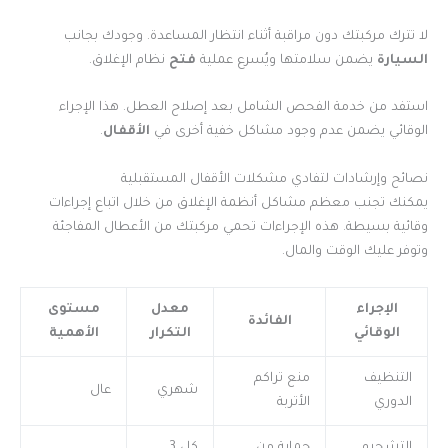
لا تترك مركبتك دون مراقبة أثناء انتظار المساعدة. وجودك بجانب
السيارة
يضمن سلامتها ويُسرع عملية
فتح
نظام الإغلاق.
استفد من خدمة الفحص الشامل بعد إصلاح العطل. هذا الإجراء
الوقائي يضمن عدم وجود مشاكل خفية أخرى في
الأقفال
.
نصائح وإرشادات لتفادي مشكلات الأقفال المستقبلية
يمكنك تجنب معظم مشاكل أنظمة الإغلاق من خلال اتباع إجراءات
وقائية بسيطة. هذه الإجراءات تحمي مركبتك من الأعطال المفاجئة
وتوفر عليك الوقت والمال.
الإجراء
معدل
مستوى
الفائدة
الوقائي
التكرار
الأهمية
التنظيف
منع تراكم
شهري
عال
الدوري
الأتربة
التشحيم
حماية من
كل 3