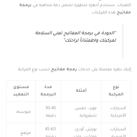
التقنيات. نستخدم أجهزة متطورة تضمن دقة متناهية في
برمجة
مفاتيح
هذه المركبات.
“الجودة في برمجة المفاتيح تعني السلامة
لمركبتك واطمئناناً لراحتك”
إليك نظرة مفصلة على خدمات
رمجة مفاتيح
حسب نوع المركبة:
نوع
مدة
مستوى
أمثلة
المركبة
البرمجة
التعقيد
السيارات
فورد، جمس،
30-45
متوسط
الأمريكية
شيفروليه
دقيقة
السيارات
بورش، أودي،
45-60
مرتفع
الأوروبية
فولكس فاجن
دقيقة