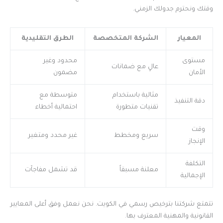
وقتك ونحترم جدولك الزمني.
المعيار
الشركة المتخصصة
الطرق التقليدية
مستوى
محدود وغير
عالٍ مع ضمانات
الأمان
مضمون
مثالية باستخدام
متوسطة مع
دقة التنفيذ
تقنيات متطورة
احتمالية أخطاء
وقت
سريع ومخطط
غير محدد ومتغير
الإنجاز
التكلفة
معلنة مسبقاً
قد تشمل مفاجآت
الإجمالية
تتمتع شركتنا بترخيص رسمي في الكويت. نحن نعمل وفق أعلى المعايير
القانونية والمهنية المعترف بها.