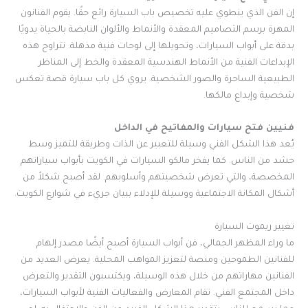
إن الفن الذي ينطوي عليه تخصيص باب السيارة رائع حقًا. يقوم الفنانون
المهرة برسم التصاميم المعقدة والأنماط والألوان النابضة بالحياة يدويًا
بدقة على أبواب السيارات، وتحويلها إلى لوحات فنية مذهلة. تتراوح هذه
الإبداعات الفنية من الأنماط الهندسية المعقدة والخط إلى المناظر
الطبيعية الساحرة والصور الشخصية. يروي كل باب سيارة قصة تعكس
شخصية وإبداع مالكها.
فنيين فتح سيارات والمفاتيح في الداخل
يُعد هذا الشكل الفني وسيلة للتعبير عن الذات وطريقة للتميز وسط
حشد من الناس. كما يفخر مالكو السيارات في الكويت بأبواب سياراتهم
المخصصة، والتي تعرض شخصيتهم وأسلوبهم. لقد أصبح شكلاً من
أشكال المكانة الاجتماعية ووسيلة للإدلاء ببيان جريء في شوارع الكويت.
تغيير ريموت السيارة
ما وراء المظهر الجمالي، فن أبواب السيارة أصبح أيضًا مصدر إلهام
للفنانين الطموحين ومنصة لتعزيز المواهب المحلية. يعرض العديد من
الفنانين مهاراتهم من خلال هذه الوسيلة، ويكتسبون التقدير والتعرض
داخل المجتمع الفني. تقام المعارض والفعاليات الفنية لأبواب السيارات،