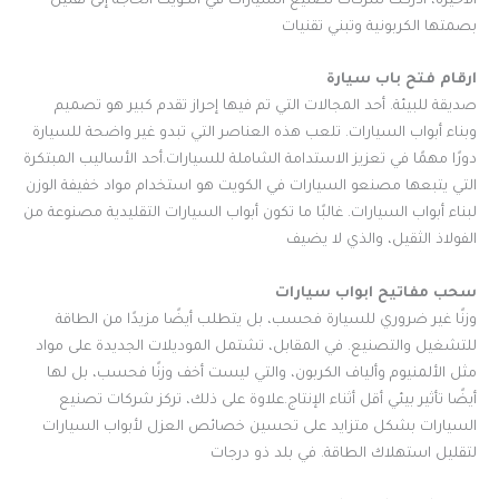
الأخيرة، أدركت شركات تصنيع السيارات في الكويت الحاجة إلى تقليل
بصمتها الكربونية وتبني تقنيات
ارقام فتح باب سيارة
صديقة للبيئة. أحد المجالات التي تم فيها إحراز تقدم كبير هو تصميم
وبناء أبواب السيارات. تلعب هذه العناصر التي تبدو غير واضحة للسيارة
دورًا مهمًا في تعزيز الاستدامة الشاملة للسيارات.أحد الأساليب المبتكرة
التي يتبعها مصنعو السيارات في الكويت هو استخدام مواد خفيفة الوزن
لبناء أبواب السيارات. غالبًا ما تكون أبواب السيارات التقليدية مصنوعة من
الفولاذ الثقيل، والذي لا يضيف
سحب مفاتيح ابواب سيارات
وزنًا غير ضروري للسيارة فحسب، بل يتطلب أيضًا مزيدًا من الطاقة
للتشغيل والتصنيع. في المقابل، تشتمل الموديلات الجديدة على مواد
مثل الألمنيوم وألياف الكربون، والتي ليست أخف وزنًا فحسب، بل لها
أيضًا تأثير بيئي أقل أثناء الإنتاج.علاوة على ذلك، تركز شركات تصنيع
السيارات بشكل متزايد على تحسين خصائص العزل لأبواب السيارات
لتقليل استهلاك الطاقة. في بلد ذو درجات