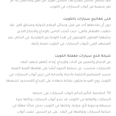
مما يسمح للناس بتقدير هذا الشكل الفريد من الفن والاحتفال به. لم
تمر شعبية فن أبواب السيارات في الكويت
فنى مفاتيح سيارات بالكويت
دون أن يلاحظها أحد من قبل وسائل الإعلام الدولية وعشاق الفن. لقد
حظيت باهتمام عالمي، حيث أعجب الناس بالإبداع والابتكار اللذين
يجلبهما الفنانون الكويتيون إلى هذه اللوحة غير التقليدية. في الختام، يعد
المشهد الفني لأبواب السيارات في الكويت قصة رائعة
شركة فتح سيارات مقفلة الكويت
عن الابتكار والتعبير عن الذات والإبداع. إنه لا يُظهر شغف البلاد
بالسيارات فحسب، بل يسلط الضوء أيضًا على ثقافتها الفنية الغنية.
تجسد التصاميم النابضة بالحياة والجذابة التي تزين أبواب السيارات في
الكويت روح الفردية وتكون بمثابة شهادة على الإبداع اللامحدود لشعبها
10. الخلاصة: التأثير الدائم لأبواب السيارات على صناعة
السيارات والثقافة في الكويت قد تبدو أبواب السيارات وكأنها ميزة
بسيطة ودنيوية لأي مركبة، ولكنها في الكويت تحتل مكانًا مهمًا في
صناعة السيارات وثقافتها في البلاد. على مر السنين، لعبت أبواب