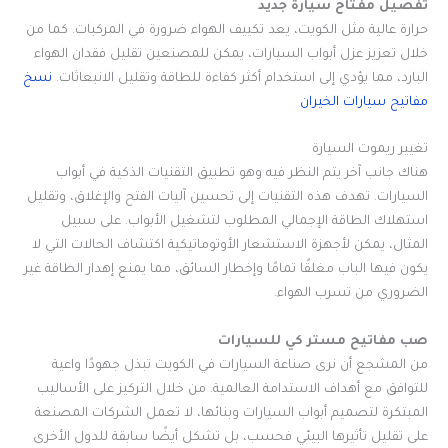
تفصيل مفتاح سيارة جديد
حرارة عالية مثل الكويت، يعد تكييف الهواء ضرورة في المركبات. كما من
خلال تعزيز عزل أبواب السيارات، يمكن للمصنعين تقليل فقدان الهواء
البارد، مما يؤدي إلى استخدام أكثر كفاءة للطاقة وتقليل الانبعاثات.
نسخ
مفاتيح سيارات الخيران
تغيير ريموت السيارة
هناك جانب آخر يتم النظر فيه وهو تطبيق التقنيات الذكية في أبواب
السيارات. تهدف هذه التقنيات إلى تحسين آليات الفتح والإغلاق، وتقليل
استهلاك الطاقة الإجمالي المطلوب لتشغيل الأبواب. على سبيل
المثال، يمكن لأجهزة الاستشعار الأوتوماتيكية اكتشاف الحالات التي لا
يكون فيها الباب مغلقًا تمامًا وإخطار السائق، مما يمنع إهدار الطاقة غير
الضروري من تسرب الهواء.
صب مفاتيح مستر كي للسيارات
من المشجع أن نرى صناعة السيارات في الكويت تبذل جهودًا واعية
للتوافق مع أهداف الاستدامة العالمية. من خلال التركيز على الأساليب
المبتكرة لتصميم أبواب السيارات وبنائها، لا تعمل الشركات المصنعة
على تقليل تأثيرها البيئي فحسب، بل تشكل أيضًا سابقة للدول الأخرى