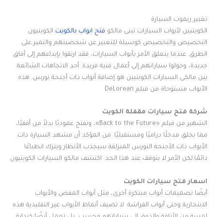
تغيير ريموت السيارة
الكويتيين لأبواب السيارات تبنى مالكو
فتح ابواب بالكويت
الكويتيون
التخصيص والتخصيص كوسيلة للتعبير عن شخصيتهم والتميز على
الطرق. عندما يتعلق الأمر بأبواب السيارات، فقد ارتقوا بإبداعهم إلى آفاق
جديدة، وحولوا سياراتهم إلى أعمال فنية فريدة. أحد الاتجاهات الشائعة
بين مالكي السيارات الكويتيين هو إضافة أبواب ذات أجنحة نورس. هذه
الأبواب مستوحاة من فيلم DeLorean
شركة فتح سيارات مقفلة الكويت
الشهير من فيلم «Back to the Future»، وتفتح عموديًا بدلاً من أفقيًا،
مما يخلق مدخلًا دراميًا ومستقبليًا. من المؤكد أن مشهد السيارة ذات
الأبواب ذات الأجنحة النورس المنزلقة سيجذب الأنظار ويترك انطباعًا
دائمًا.لكن الأمر لا يتوقف عند هذا الحد. اكتشف مالكو السيارات الكويتيون
اسعار فتح سيارات الكويت
أيضًا تصميمات أبواب مبتكرة أخرى، مثل أبواب المقص والأبواب
الانتحارية وحتى أبواب الفراشة. لا تضيف أنماط الأبواب غير التقليدية هذه
لمسة من الأناقة والذوق إلى سياراتهم فحسب، بل تعمل أيضًا كبداية