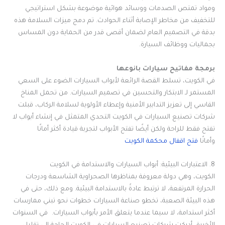
ومواد تمتص الصدمات ووسائد هوائية موضوعة بشكل استراتيجي
للتخفيف من مخاطر الإصابة أثناء الحوادث. تم دمج ميزات السلامة هذه
بدقة في التصميم العام لضمان أقصى قدر من الحماية دون المساس
بجماليات ووظائف السيارة.
برمجة مفاتيح سيارات بانوعها
في الكويت، تسلط القصة الرائعة لأبواب السيارات الضوء على السعي
المستمر لـ الابتكار والتحسين في تصميم السيارات. من تحمل المناخ
القاسي إلى تعزيز التدابير الأمنية وإعطاء الأولوية لسلامة الركاب، قبلت
شركات تصنيع السيارات في الكويت التحدي المتمثل في إنشاء أبواب لا
تفتح فقط للراحة ولكن أيضًا تفتح الأبواب لتجربة قيادة أكثر أمانًا
وأمانًا
فتح اقفال محكمة الكويت
8. الاعتبارات البيئية: أبواب السيارات والاستدامة في الكويت
الكويت، وهي دولة معروفة بمناظرها الصحراوية الشاسعة ودرجات
الحرارة المرتفعة، لا ترتبط عادةً بالاستدامة البيئية. ومع ذلك، حتى في
هذه البيئة الصعبة، تخطو صناعة السيارات خطوات نحو تبني ممارسات
أكثر استدامة، لا سيما عندما يتعلق الأمر بأبواب السيارات. في السنوات