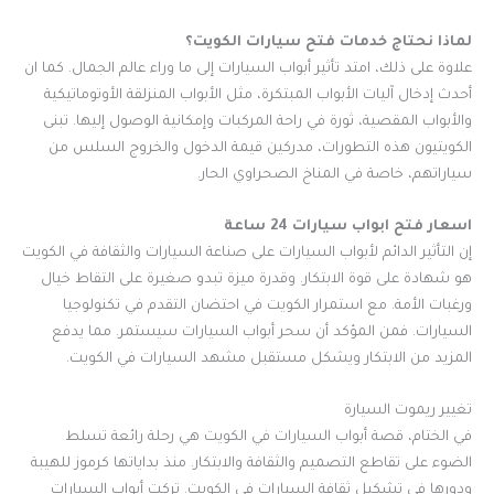
لماذا نحتاج خدمات فتح سيارات الكويت؟
علاوة على ذلك، امتد تأثير أبواب السيارات إلى ما وراء عالم الجمال. كما ان
أحدث إدخال آليات الأبواب المبتكرة، مثل الأبواب المنزلقة الأوتوماتيكية
والأبواب المقصية، ثورة في راحة المركبات وإمكانية الوصول إليها. تبنى
الكويتيون هذه التطورات، مدركين قيمة الدخول والخروج السلس من
سياراتهم، خاصة في المناخ الصحراوي الحار.
اسعار فتح ابواب سيارات 24 ساعة
إن التأثير الدائم لأبواب السيارات على صناعة السيارات والثقافة في الكويت
هو شهادة على قوة الابتكار. وقدرة ميزة تبدو صغيرة على التقاط خيال
ورغبات الأمة. مع استمرار الكويت في احتضان التقدم في تكنولوجيا
السيارات. فمن المؤكد أن سحر أبواب السيارات سيستمر. مما يدفع
المزيد من الابتكار ويشكل مستقبل مشهد السيارات في الكويت.
تغيير ريموت السيارة
في الختام، قصة أبواب السيارات في الكويت هي رحلة رائعة تسلط
الضوء على تقاطع التصميم والثقافة والابتكار. منذ بداياتها كرموز للهيبة
ودورها في تشكيل ثقافة السيارات في الكويت. تركت أبواب السيارات