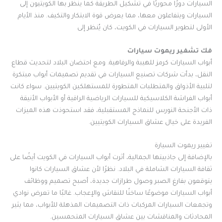
السيارات دورًا محوريًا في تشكيل الطريقة كما ينظر بها الكويتيون إلى
السيارات ويتفاعلون معها، مما يعرض قوة الابتكار والتكيف. منذ الأيام
الأولى لتطوير السيارات في الكويت، كان يُنظر إلى
فك تشفير ريموت سيارات
أبواب السيارات كرمز للهيبة والرفاهية. ومع احتضان البلاد لتحديث قطاع
النقل، بدأت شركات تصنيع السيارات في تقديم تصميمات أبواب مبتكرة
لتلبية الأذواق والمتطلبات المتطورة للمستهلكين الكويتيين. سواء كانت
أبواب الفراشة الكلاسيكية للسيارات الرياضية الراقية أو الأبواب الأنيقة
ذات الأجنحة النورس للنماذج المستقبلية، فقد استحوذت هذه الميزات
الفريدة على خيال عشاق السيارات الكويتيين.
تغيير ريموت السيارة
بالإضافة إلى جاذبيتها الجمالية، أثرت أبواب السيارات في الكويت أيضًا على
ثقافة السيارات الشاملة في البلاد. نظرًا لأن عشاق السيارات كانوا
يتوقعون بفارغ الصبر وصول طرازات جديدة، أصبح تصميم ووظائف
أبواب السيارات موضوعًا ساخنًا للنقاش والإعجاب. غالبًا ما تعرض نوادي
وتجمعات السيارات المركبات ذات التصميمات المذهلة للأبواب، مما يثير
المحادثات والمناقشات بين عشاق السيارات المتحمسين.