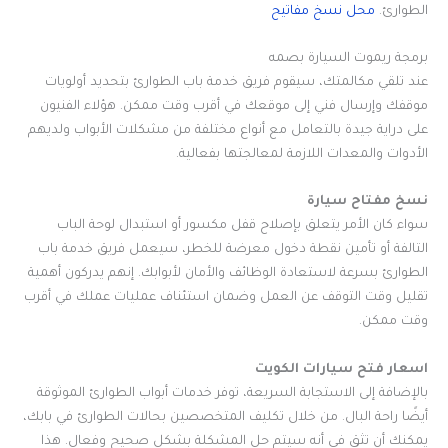
الطوارئ.
محل نسخ مفاتيح
برمجة ريموت السيارة بصمه
عند تلقي مكالمتك، سيقوم فريق خدمة باب الطوارئ بتحديد أولويات
موقفك وإرسال فني إلى موقعك في أقرب وقت ممكن. هؤلاء الفنيون
على دراية جيدة بالتعامل مع أنواع مختلفة من مشكلات الأبواب ولديهم
الأدوات والمعدات اللازمة لمعالجتها بفعالية.
نسخ مفتاح سيارة
سواء كان الأمر يتعلق بإصلاح قفل مكسور أو استبدال لوحة الباب
التالفة أو تأمين نقطة دخول معرضة للخطر، سيعمل فريق خدمة باب
الطوارئ بسرعة لاستعادة الوظائف والأمان لأبوابك. إنهم يدركون أهمية
تقليل وقت التوقف عن العمل وضمان استئناف عمليات عملك في أقرب
وقت ممكن.
اسعار فتح سيارات الكويت
بالإضافة إلى الاستجابة السريعة، توفر خدمات أبواب الطوارئ الموثوقة
أيضًا راحة البال. من خلال تكليف المتخصصين بحالات الطوارئ في بابك،
يمكنك أن تثق في أنه سيتم حل المشكلة بشكل صحيح وفعال. هذا