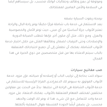
وموثوقة لن يعزز وظائف وجماليات أبوابك فحسب، بل سيساهم أيضًا
في السلامة والأمن العامين لممتلكاتك.
برمجة ريموت السيارة بصمه
يعد الاستثمار في خدمة باب شاملة قرارًا حكيمًا يوفر راحة البال والراحة.
تعتبر الأبواب جزءًا أساسيًا من أي مبنى، حيث توفر الأمان والخصوصية
والعزل. ومع ذلك، مثل أي مكون آخر، فإنها تتطلب الصيانة الدورية
والإصلاحات وحتى الترقيات لضمان وظائفها المثلى.من خلال اختيار خدمة
الأبواب الشاملة، يمكنك أن تطمئن إلى أن جميع احتياجاتك المتعلقة
بالباب سيتم الاعتناء بها من قبل متخصصين من ذوي الخبرة في هذا
المجال.
صب مفاتيح سيارات
سواء كنت بحاجة إلى تركيب الباب أو إصلاحه أو صيانته، فإن مزود خدمة
الأبواب الموثوق به سيوفر لك الدعم.إحدى المزايا الرئيسية للاستثمار في
خدمة الأبواب الشاملة هي الراحة التي تجلبها. بدلاً من البحث عن مقاولين
مختلفين لمختلف المهام المتعلقة بالأبواب، يمكنك الاعتماد على مزود
خدمة واحد للتعامل مع كل شيء. هذا لا يوفر لك الوقت والجهد
فحسب، بل يضمن أيضًا الجودة المتسقة طوال العملية بأكملها.