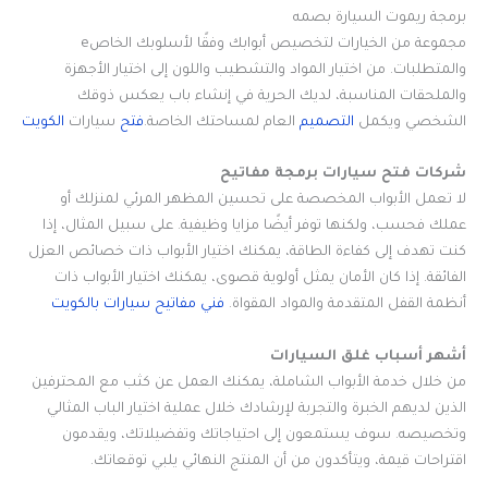
برمجة ريموت السيارة بصمه
مجموعة من الخيارات لتخصيص أبوابك وفقًا لأسلوبك الخاصe
والمتطلبات. من اختيار المواد والتشطيب واللون إلى اختيار الأجهزة
والملحقات المناسبة، لديك الحرية في إنشاء باب يعكس ذوقك
الشخصي ويكمل
التصميم
العام لمساحتك الخاصة.
فتح
سيارات
الكويت
شركات فتح سيارات برمجة مفاتيح
لا تعمل الأبواب المخصصة على تحسين المظهر المرئي لمنزلك أو
عملك فحسب، ولكنها توفر أيضًا مزايا وظيفية. على سبيل المثال، إذا
كنت تهدف إلى كفاءة الطاقة، يمكنك اختيار الأبواب ذات خصائص العزل
الفائقة. إذا كان الأمان يمثل أولوية قصوى، يمكنك اختيار الأبواب ذات
أنظمة القفل المتقدمة والمواد المقواة.
فني مفاتيح سيارات بالكويت
أشهر أسباب غلق السيارات
من خلال خدمة الأبواب الشاملة، يمكنك العمل عن كثب مع المحترفين
الذين لديهم الخبرة والتجربة لإرشادك خلال عملية اختيار الباب المثالي
وتخصيصه. سوف يستمعون إلى احتياجاتك وتفضيلاتك، ويقدمون
اقتراحات قيمة، ويتأكدون من أن المنتج النهائي يلبي توقعاتك.