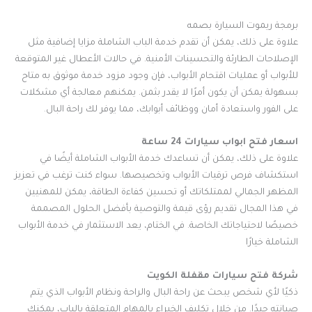
برمجة ريموت السيارة بصمه
علاوة على ذلك، يمكن أن تقدم خدمة الباب الشاملة مزايا إضافية مثل
الإصلاحات الطارئة والتحسينات الأمنية. في حالات الأعطال غير المتوقعة
للأبواب أو عمليات اقتحام الأبواب، فإن وجود مزود خدمة موثوق به متاح
بسهولة يمكن أن يكون أمرًا لا يقدر بثمن. يمكنهم معالجة أي مشكلات
على الفور واستعادة أمان ووظائف أبوابك، مما يوفر لك راحة البال.
اسعار فتح ابواب سيارات 24 ساعة
علاوة على ذلك، يمكن أن تساعدك خدمة الأبواب الشاملة أيضًا في
استكشاف فرص ترقيات الأبواب وتخصيصها. سواء كنت ترغب في تعزيز
المظهر الجمالي لممتلكاتك أو تحسين كفاءة الطاقة، يمكن للمهنيين
في هذا المجال تقديم رؤى قيمة والتوصية بأفضل الحلول المصممة
خصيصًا لاحتياجاتك الخاصة. في الختام، يعد الاستثمار في خدمة الأبواب
الشاملة خيارًا
شركة فتح سيارات مقفلة الكويت
ذكيًا لأي شخص يبحث عن راحة البال والراحة ونظام الأبواب الذي يتم
صيانته جيدًا. من خلال تكليف الخبراء بالمهام المتعلقة بالباب، يمكنك