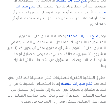
كما لا تلتزم
فتح سيارات مقفلة
أو ادارتها بأي مسؤوليه أو
تعويض عن أيه أخطاء ناتجه من استخدامك
فتح سيارات
مقفلة
, لأحدى خدماته أو محتوياته ويخلي مسؤوليته من أي
عقود أو اتفاقات جرت بشكل مستقل بين مستخدميه أو أي
جهة أخرى.
توفر
فتح سيارات مقفلة
إمكانية التعليق على المحتوى
المنشور فيها. يحق لك كما لكل المستخدمين المشاركة في
التعليق، على ألا تقوم بنشر أي محتوى يمكن أن يكون ضارًا، غير
مشروع، تشهيري، مخالف، مسيء، محرض، مضايق أو ما
شابه ذلك. أنت وحدك المسؤول عن التعليقات التي تشارك
بها.
حقوق الملكية الفكرية للتعليقات تبقى مسجلة لك. لكن يحق
لصاحب
فتح سيارات مقفلة
إعادة استخدام التعليقات في أي
نشاط متعلق بالمدونة دون الحاجة إلى طلب إذن مسبق من
صاحب التعليق، بشرط أن يقوم بذكر اسم صاحب التعليق ولا
يعدل على التعليق بشكل يؤدي إلى التحريف في معناه.