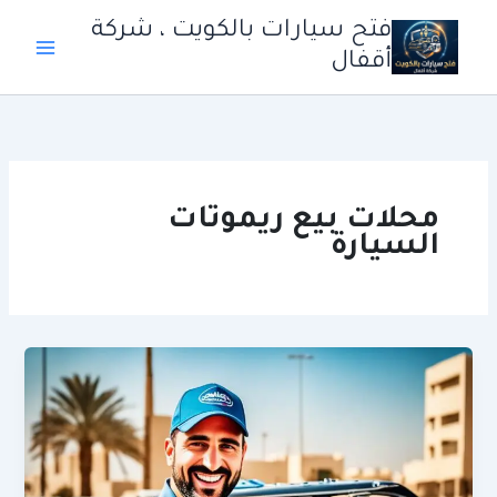
خطي
فتح سيارات بالكويت ، شركة
لى
أقفال
لمحتوى
محلات بيع ريموتات
السيارة