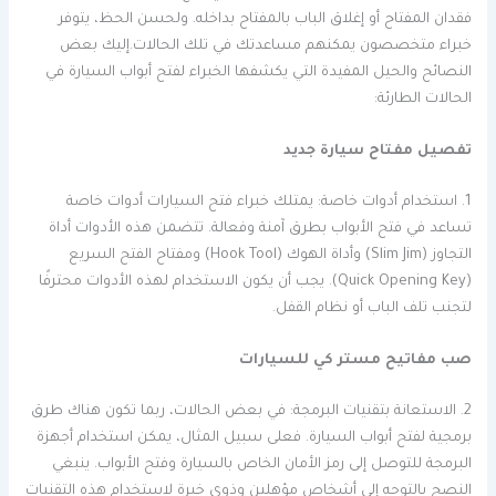
فقدان المفتاح أو إغلاق الباب بالمفتاح بداخله. ولحسن الحظ، يتوفر
خبراء متخصصون يمكنهم مساعدتك في تلك الحالات.إليك بعض
النصائح والحيل المفيدة التي يكشفها الخبراء لفتح أبواب السيارة في
الحالات الطارئة:
تفصيل مفتاح سيارة جديد
1. استخدام أدوات خاصة: يمتلك خبراء فتح السيارات أدوات خاصة
تساعد في فتح الأبواب بطرق آمنة وفعالة. تتضمن هذه الأدوات أداة
التجاوز (Slim Jim) وأداة الهوك (Hook Tool) ومفتاح الفتح السريع
(Quick Opening Key). يجب أن يكون الاستخدام لهذه الأدوات محترفًا
لتجنب تلف الباب أو نظام القفل.
صب مفاتيح مستر كي للسيارات
2. الاستعانة بتقنيات البرمجة: في بعض الحالات، ربما تكون هناك طرق
برمجية لفتح أبواب السيارة. فعلى سبيل المثال، يمكن استخدام أجهزة
البرمجة للتوصل إلى رمز الأمان الخاص بالسيارة وفتح الأبواب. ينبغي
النصح بالتوجه إلى أشخاص مؤهلين وذوي خبرة لاستخدام هذه التقنيات