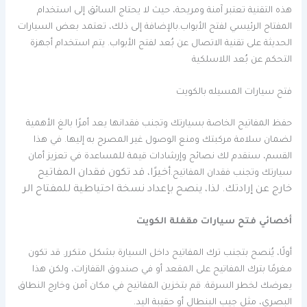
هذه التقنية تعتبر آمنة ومريحة، حيث لا يحتاج السائق إلى استخدام
المفتاح الرئيسي لفتح الأبواب.بالإضافة إلى ذلك، تعتمد بعض السيارات
الحديثة على تقنية الاتصال عن بُعد لفتح الأبواب. يتم استخدام أجهزة
التحكم عن بُعد اللاسلكية
فتح سيارات المسيله بالكويت
حفظ المفاتيح الخاصة بسيارتك وتجنب فقدانها يعد أمرًا بالغ الأهمية
لضمان سلامة مركبتك ومنع الوصول غير المصرح به إليها. في هذا
القسم، سنقدم لك نصائح وإرشادات قيمة للمساعدة في تعزيز أمان
أخيرًا، قد تكون فقدان المفاتيح
سيارتك وتجنب فقدان المفاتيح.
خارج عن إرادتك. لذا، ينصح بإعداد نسخة احتياطية للمفتاح الر
أخصائي فتح سيارات مقفلة الكويت
أولًا، يُنصح بتجنب ترك المفاتيح داخل السيارة بشكل متكرر. قد تكون
مغرمًا بترك المفاتيح على المقعد أو في صندوق القفازات، ولكن هذا
يعرضك لخطر السرقة. قم بتخزين المفاتيح في مكان آمن وخارج النطاق
البصري، مثل جيب البنطال أو حقيبة اليد.