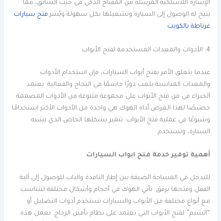
الإشارة اللاسلكية المرسلة من المفتاح الذكي في جيب السائق، مما
يتيح له الوصول إلى السيارة وتشغيلها بكل سهولة ويُسر.
فتح سيارات
غرناطة بالكويت
4. الأدوات والمعدات المستخدمة لفتح الأبواب
عندما يتعلق الأمر بفتح أبواب السيارات، فإن استخدام الأدوات
والمعدات المناسبة يلعب دورًا حاسمًا في النجاح والفعالية. يعتمد
الخبراء في فن فتح الأبواب على مجموعة متنوعة من الأدوات المصممة
خصيصًا لهذا الغرض.أداة الهوك هي واحدة من الأدوات الأكثر استخدامًا
وشيوعًا في عملية فتح الأبواب. تتميز بشكلها الخاص الذي يشبه
السنارة، وتستخدم
أهمية توفير خدمة فتح ابواب السيارات
للتدخل في المساحة الضيقة بين إطار النافذة والباب للوصول إلى آلية
القفل وفتحها برفق. تأتي الهوك في أحجام وأشكال مختلفة لتتناسب
مع أنواع مختلفة من الأبواب والسيارات.تستخدم أدوات التضليل أو
“الشيم” لفتح الأبواب التي تعتمد على نظام تأمين الزجاج. تعمل هذه